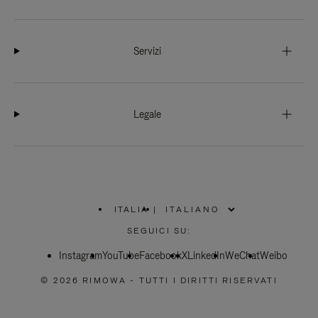
Servizi
Legale
ITALIA
|
,
SELEZIONA
SEGUICI SU:
IL
TUO
Instagram
YouTube
PAESE
Facebook
X
LinkedIn
WeChat
Weibo
© 2026 RIMOWA - TUTTI I DIRITTI RISERVATI