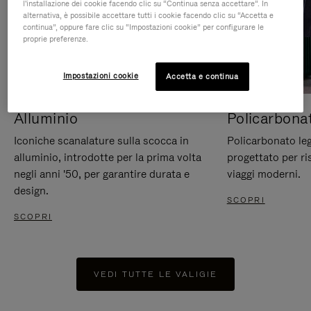
l'installazione dei cookie facendo clic su “Continua senza accettare”. In
alternativa, è possibile accettare tutti i cookie facendo clic su “Accetta e
continua”, oppure fare clic su “Impostazioni cookie” per configurare le
proprie preferenze.
Impostazioni cookie
Accetta e continua
Alluminio
Policarbona
Iconiche scanalature sulla scocca in
Policarbonato leg
alluminio, introdotte per la prima volta
progettato per ri
negli anni '50, per garantire durata e
viaggi moderni.
design.
SCOPRI
SCOPRI
VEDI TUTTE LE VALIGIE