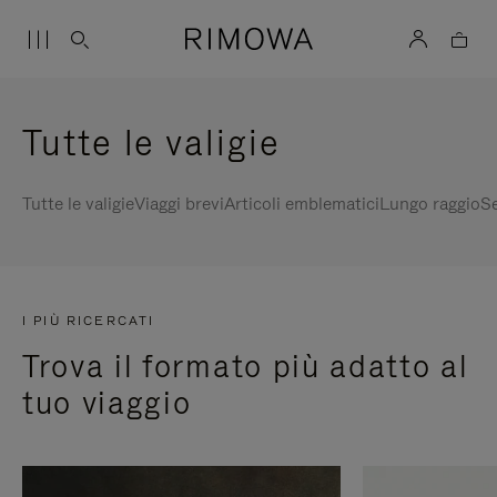
Tutte le valigie
Tutte le valigie
Viaggi brevi
Articoli emblematici
Lungo raggio
Se
I PIÙ RICERCATI
Trova il formato più adatto al
tuo viaggio