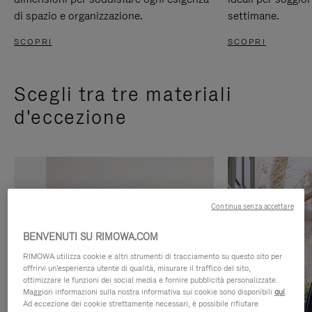
di spazio e organizzazione.
settimane.
SCOPRI
SCOPRI
Scegli tra tre materiali
d'eccezione
Continua senza accettare
BENVENUTI SU RIMOWA.COM
RIMOWA utilizza cookie e altri strumenti di tracciamento su questo sito per
offrirvi un'esperienza utente di qualità, misurare il traffico del sito,
ottimizzare le funzioni dei social media e fornire pubblicità personalizzate.
Maggiori informazioni sulla nostra informativa sui cookie sono disponibili
qui
.
Ad eccezione dei cookie strettamente necessari, è possibile rifiutare