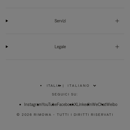
Servizi
Legale
ITALIA
|
,
SELEZIONA
SEGUICI SU:
IL
TUO
Instagram
YouTube
PAESE
Facebook
X
LinkedIn
WeChat
Weibo
© 2026 RIMOWA - TUTTI I DIRITTI RISERVATI