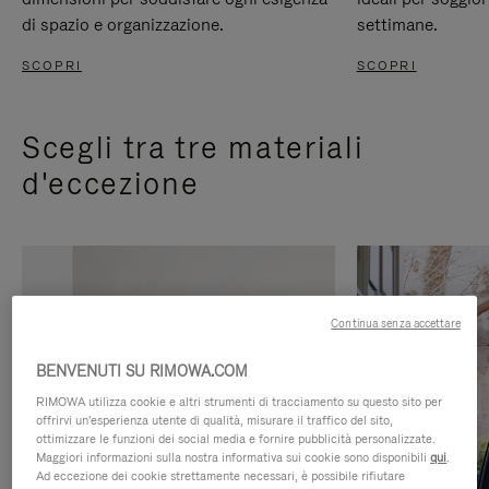
di spazio e organizzazione.
settimane.
SCOPRI
SCOPRI
Scegli tra tre materiali
d'eccezione
Continua senza accettare
BENVENUTI SU RIMOWA.COM
RIMOWA utilizza cookie e altri strumenti di tracciamento su questo sito per
offrirvi un'esperienza utente di qualità, misurare il traffico del sito,
ottimizzare le funzioni dei social media e fornire pubblicità personalizzate.
Maggiori informazioni sulla nostra informativa sui cookie sono disponibili
qui
.
Ad eccezione dei cookie strettamente necessari, è possibile rifiutare