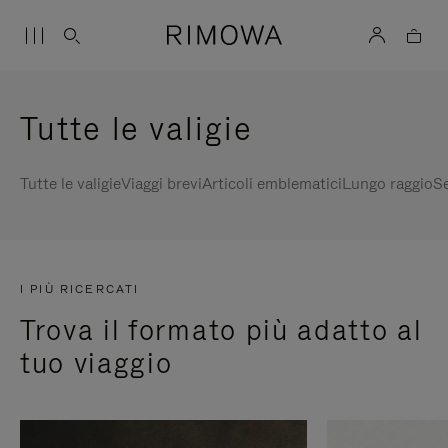
Tutte le valigie
Tutte le valigie
Viaggi brevi
Articoli emblematici
Lungo raggio
Se
I PIÙ RICERCATI
Trova il formato più adatto al
tuo viaggio