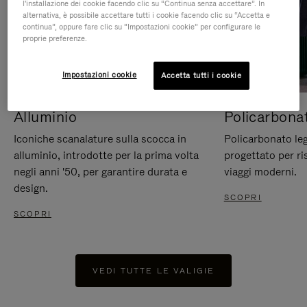
l'installazione dei cookie facendo clic su “Continua senza accettare”. In
alternativa, è possibile accettare tutti i cookie facendo clic su “Accetta e
continua”, oppure fare clic su “Impostazioni cookie” per configurare le
proprie preferenze.
Impostazioni cookie
Accetta tutti i cookie
Alluminio
Policarbona
Iconiche scanalature sulla scocca in
Policarbonato leg
alluminio, introdotte per la prima volta
progettato per ri
negli anni '50, per garantire durata e
viaggi moderni.
design.
SCOPRI
SCOPRI
VEDI TUTTE LE VALIGIE