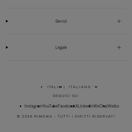
Servizi
Legale
ITALIA
|
,
SELEZIONA
SEGUICI SU:
IL
TUO
Instagram
YouTube
PAESE
Facebook
X
LinkedIn
WeChat
Weibo
© 2026 RIMOWA - TUTTI I DIRITTI RISERVATI