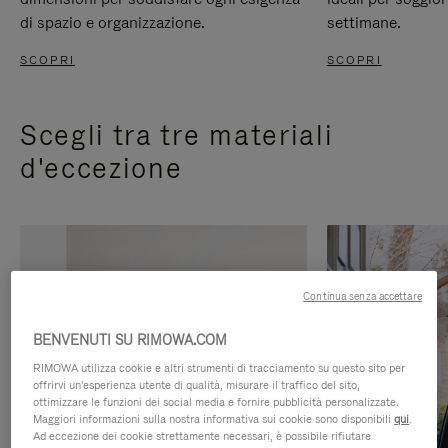
di spazio e organizzazione.
settimane.
SCOPRI
SCOPRI
Scegli tra tre materiali
d'eccezione
Continua senza accettare
BENVENUTI SU RIMOWA.COM
RIMOWA utilizza cookie e altri strumenti di tracciamento su questo sito per
offrirvi un'esperienza utente di qualità, misurare il traffico del sito,
ottimizzare le funzioni dei social media e fornire pubblicità personalizzate.
Maggiori informazioni sulla nostra informativa sui cookie sono disponibili
qui
.
Ad eccezione dei cookie strettamente necessari, è possibile rifiutare