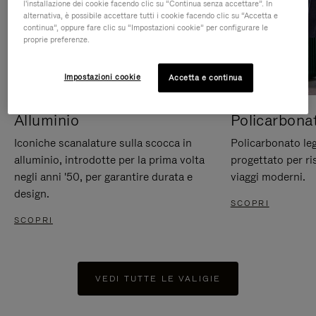
l'installazione dei cookie facendo clic su “Continua senza accettare”. In
alternativa, è possibile accettare tutti i cookie facendo clic su “Accetta e
continua”, oppure fare clic su “Impostazioni cookie” per configurare le
proprie preferenze.
Impostazioni cookie
Accetta e continua
Alluminio
Policarbona
Iconiche scanalature sulla scocca in
Policarbonato leg
alluminio, introdotte per la prima volta
progettato per ri
negli anni '50, per garantire durata e
viaggi moderni.
design.
SCOPRI
SCOPRI
VEDI TUTTE LE VALIGIE