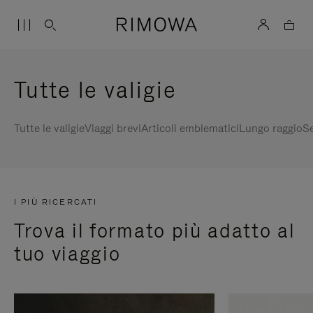
Tutte le valigie
Tutte le valigie
Viaggi brevi
Articoli emblematici
Lungo raggio
Se
I PIÙ RICERCATI
Trova il formato più adatto al
tuo viaggio