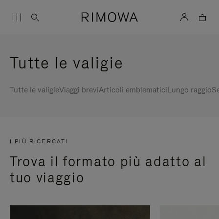
Tutte le valigie
Tutte le valigie
Viaggi brevi
Articoli emblematici
Lungo raggio
Se
I PIÙ RICERCATI
Trova il formato più adatto al
tuo viaggio