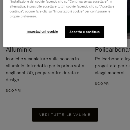
l'installazione dei cookie facendo clic su “Continua senza accettare”. In
alternativa, è possibile accettare tutti i cookie facendo clic su “Accetta e
continua”, oppure fare clic su “Impostazioni cookie” per configurare le
proprie preferenze.
Impostazioni cookie
Accetta e continua
Alluminio
Policarbona
Iconiche scanalature sulla scocca in
Policarbonato leg
alluminio, introdotte per la prima volta
progettato per ri
negli anni '50, per garantire durata e
viaggi moderni.
design.
SCOPRI
SCOPRI
VEDI TUTTE LE VALIGIE