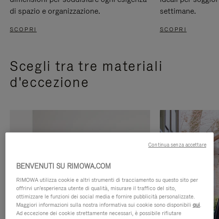
di spazio e organizzazione.
settimane.
SCOPRI
SCOPRI
Scegli tra tre materiali
d'eccezione
Continua senza accettare
BENVENUTI SU RIMOWA.COM
RIMOWA utilizza cookie e altri strumenti di tracciamento su questo sito per
offrirvi un'esperienza utente di qualità, misurare il traffico del sito,
ottimizzare le funzioni dei social media e fornire pubblicità personalizzate.
Maggiori informazioni sulla nostra informativa sui cookie sono disponibili
qui
.
Ad eccezione dei cookie strettamente necessari, è possibile rifiutare