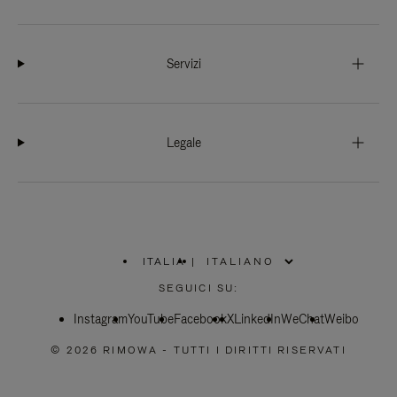
Servizi
Legale
ITALIA
|
,
SELEZIONA
SEGUICI SU:
IL
TUO
Instagram
YouTube
PAESE
Facebook
X
LinkedIn
WeChat
Weibo
© 2026 RIMOWA - TUTTI I DIRITTI RISERVATI