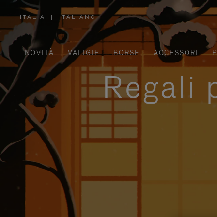
ITALIA
|
ITALIANO
,
SELEZIONA
IL
TUO
PAESE
NOVITÀ
VALIGIE
BORSE
ACCESSORI
P
Regali 