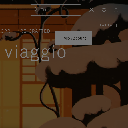
Cerca
ITALIA
|
,
COPRI
RE-CRAFTED
SELEZIO
IL
TUO
Il Mio Account
PAESE
 viaggio