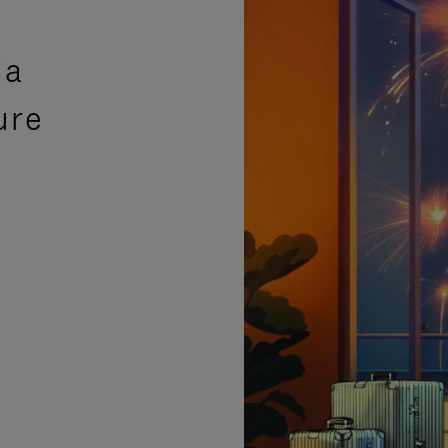
ia
ure