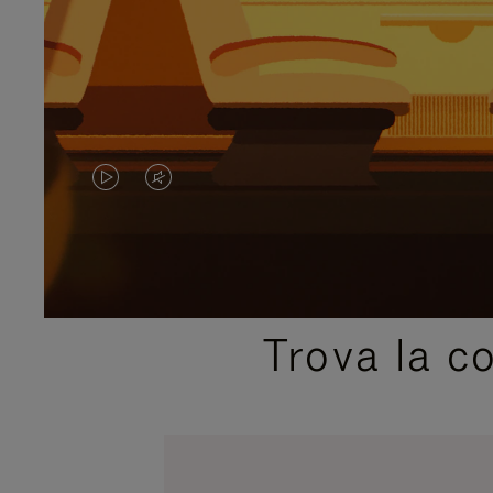
IL
IL
VIDEO
VIDEO
NON
È
È
SILENZIATO,
Trova la c
IN
PREMI
PAUSA,
PER
PREMERE
ATTIVARE
PER
LAUDIO