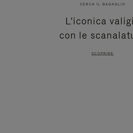
NON
È
CERCA IL BAGAGLIO
È
SILENZIATO,
L'iconica valig
IN
PREMI
con le scanalat
PAUSA,
PER
PREMERE
ATTIVARE
SCOPRIRE
PER
LAUDIO
METTERLO
IN
PAUSA