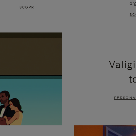
or
SCOPRI
SC
Valig
t
PERSONAL