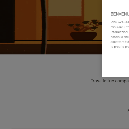
BENVENU
RIMOWA utiliz
misurare il t
informazioni 
possibile rif
accettare tut
le proprie pr
Trova le tue compagn