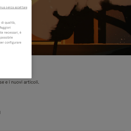
nua senza accettare
di qualità,
Maggiori
te necessari, è
 possibile
per configurare
e e i nuovi articoli.
I