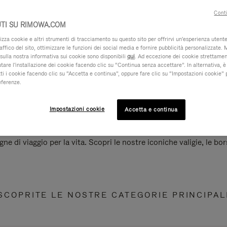
Conti
TI SU RIMOWA.COM
za cookie e altri strumenti di tracciamento su questo sito per offrirvi un'esperienza utente 
raffico del sito, ottimizzare le funzioni dei social media e fornire pubblicità personalizzate. 
sulla nostra informativa sui cookie sono disponibili
qui
. Ad eccezione dei cookie strettamen
iutare l'installazione dei cookie facendo clic su “Continua senza accettare”. In alternativa, è
ti i cookie facendo clic su “Accetta e continua”, oppure fare clic su “Impostazioni cookie” 
eferenze.
Impostazioni cookie
Accetta e continua
e di viaggio per la vita. Scopri le nostre iconiche valigie, le bors
SCOPRITE LE NOSTRE CATEGORIE PRINCIPAL