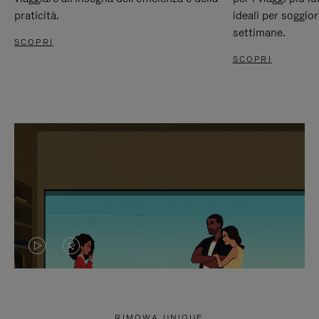
praticità.
ideali per soggio
settimane.
SCOPRI
SCOPRI
IL
IL
VIDEO
VIDEO
NON
È
RIMOWA UNIQUE