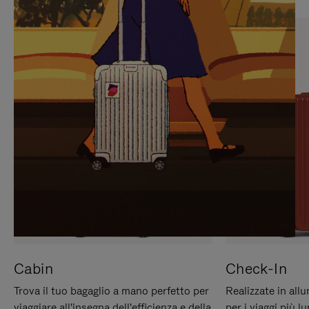
PREMERE
ATTIVARE
PER
LAUDIO
METTERLO
IN
PAUSA
Cabin
Check-In
Trova il tuo bagaglio a mano perfetto per
Realizzate in all
viaggiare all'insegna dell'efficienza e della
per i viaggi più 