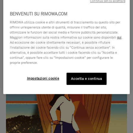
Continua senza accettare
BENVENUTI SU RIMOWA.COM
RIMOWA utilizza cookie e altri strumenti di tracciamento su questo sito per
offrirvi un'esperienza utente di qualità, misurare il traffico del sito,
ottimizzare le funzioni dei social media e fornire pubblicità personalizzate.
Maggiori informazioni sulla nostra informativa sui cookie sono disponibili
qui
.
Ad eccezione dei cookie strettamente necessari, è possibile rifiutare
l'installazione dei cookie facendo clic su “Continua senza accettare”. In
alternativa, è possibile accettare tutti i cookie facendo clic su “Accetta e
continua”, oppure fare clic su “Impostazioni cookie” per configurare le
proprie preferenze.
IL
IL
Impostazioni cookie
Accetta e continua
VIDEO
VIDEO
NON
È
SELEZIONI REGALO CURATE
È
SILENZIATO,
Trova la compagna perfetta
IN
PREMI
per ogni viaggio
PAUSA,
PER