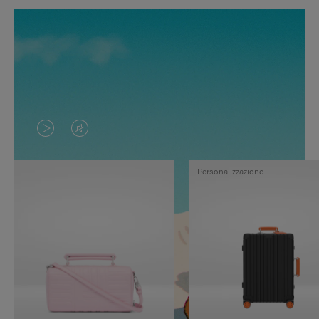
IL
IL
VIDEO
VIDEO
Personalizzazione
NON
È
È
SILENZIATO,
IN
PREMI
PAUSA,
PER
PREMERE
ATTIVARE