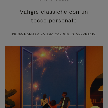
È
SILENZIATO,
Valigie classiche con un
IN
PREMI
tocco personale
PAUSA,
PER
PREMERE
ATTIVARE
PERSONALIZZA LA TUA VALIGIA IN ALLUMINIO
PER
LAUDIO
METTERLO
IN
PAUSA