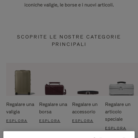
iconiche valigie, le borse e i nuovi articoli.
SCOPRITE LE NOSTRE CATEGORIE
PRINCIPALI
Regalare una
Regalare una
Regalare un
Regalare un
valigia
borsa
accessorio
articolo
speciale
ESPLORA
ESPLORA
ESPLORA
ESPLORA