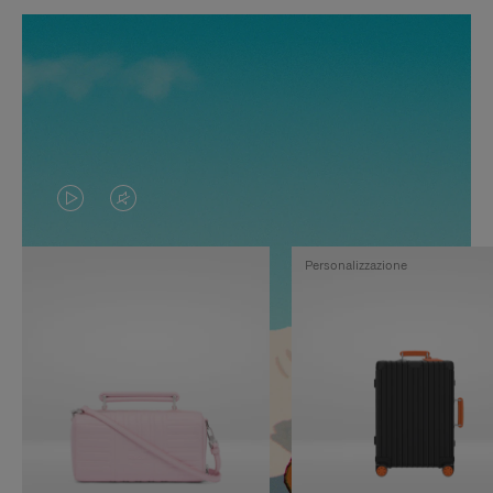
IL
IL
VIDEO
VIDEO
Personalizzazione
NON
È
È
SILENZIATO,
IN
PREMI
PAUSA,
PER
PREMERE
ATTIVARE