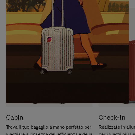
PREMERE
ATTIVARE
PER
LAUDIO
METTERLO
IN
PAUSA
Cabin
Check-In
Trova il tuo bagaglio a mano perfetto per
Realizzate in all
viaggiare all'insegna dell'efficienza e della
per i viaggi più 