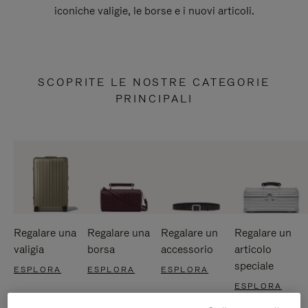
iconiche valigie, le borse e i nuovi articoli.
SCOPRITE LE NOSTRE CATEGORIE
PRINCIPALI
Regalare una
Regalare una
Regalare un
Regalare un
valigia
borsa
accessorio
articolo
speciale
ESPLORA
ESPLORA
ESPLORA
ESPLORA