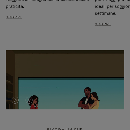
praticità.
ideali per soggio
settimane.
SCOPRI
SCOPRI
IL
IL
VIDEO
VIDEO
NON
È
RIMOWA UNIQUE