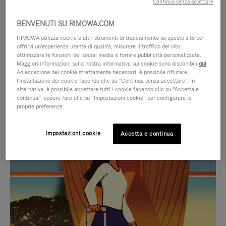
Continua senza accettare
BENVENUTI SU RIMOWA.COM
RIMOWA utilizza cookie e altri strumenti di tracciamento su questo sito per
offrirvi un'esperienza utente di qualità, misurare il traffico del sito,
ottimizzare le funzioni dei social media e fornire pubblicità personalizzate.
Maggiori informazioni sulla nostra informativa sui cookie sono disponibili
qui
.
Ad eccezione dei cookie strettamente necessari, è possibile rifiutare
l'installazione dei cookie facendo clic su “Continua senza accettare”. In
alternativa, è possibile accettare tutti i cookie facendo clic su “Accetta e
continua”, oppure fare clic su “Impostazioni cookie” per configurare le
proprie preferenze.
IL
IL
Impostazioni cookie
Accetta e continua
VIDEO
VIDEO
NON
È
SELEZIONI REGALO CURATE
È
SILENZIATO,
Trova la compagna perfetta
IN
PREMI
per ogni viaggio
PAUSA,
PER