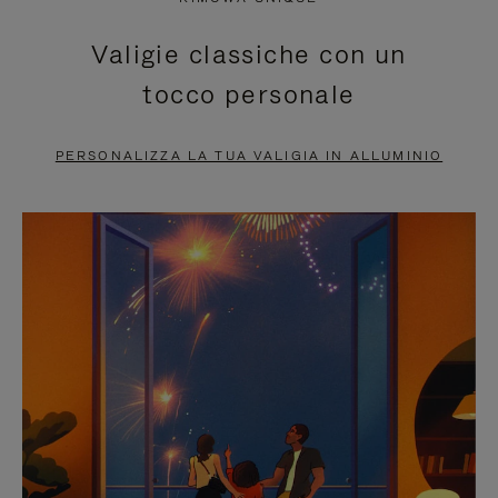
È
SILENZIATO,
Valigie classiche con un
IN
PREMI
tocco personale
PAUSA,
PER
PREMERE
ATTIVARE
PERSONALIZZA LA TUA VALIGIA IN ALLUMINIO
PER
LAUDIO
METTERLO
IN
PAUSA