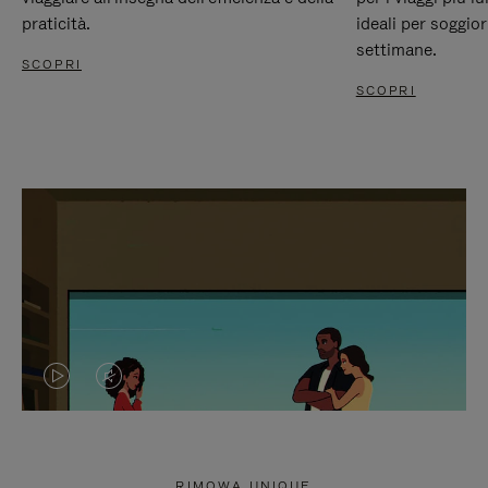
praticità.
ideali per soggio
settimane.
SCOPRI
SCOPRI
IL
IL
VIDEO
VIDEO
NON
È
RIMOWA UNIQUE