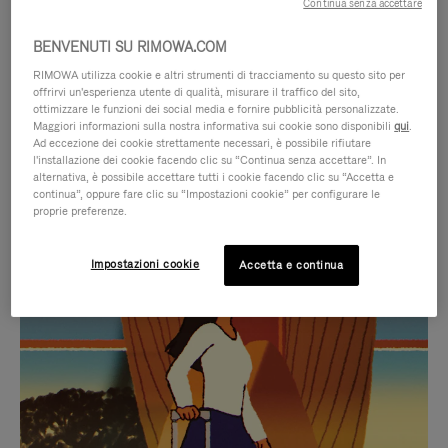
Continua senza accettare
BENVENUTI SU RIMOWA.COM
RIMOWA utilizza cookie e altri strumenti di tracciamento su questo sito per
offrirvi un'esperienza utente di qualità, misurare il traffico del sito,
ottimizzare le funzioni dei social media e fornire pubblicità personalizzate.
Maggiori informazioni sulla nostra informativa sui cookie sono disponibili
qui
.
Ad eccezione dei cookie strettamente necessari, è possibile rifiutare
l'installazione dei cookie facendo clic su “Continua senza accettare”. In
alternativa, è possibile accettare tutti i cookie facendo clic su “Accetta e
continua”, oppure fare clic su “Impostazioni cookie” per configurare le
proprie preferenze.
IL
IL
Impostazioni cookie
Accetta e continua
VIDEO
VIDEO
NON
È
SELEZIONI REGALO CURATE
È
SILENZIATO,
Trova la compagna perfetta
IN
PREMI
per ogni viaggio
PAUSA,
PER