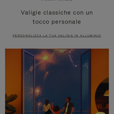
È
SILENZIATO,
Valigie classiche con un
IN
PREMI
tocco personale
PAUSA,
PER
PREMERE
ATTIVARE
PERSONALIZZA LA TUA VALIGIA IN ALLUMINIO
PER
LAUDIO
METTERLO
IN
PAUSA