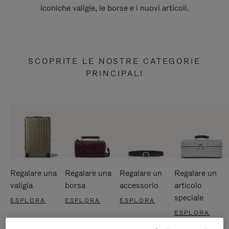
iconiche valigie, le borse e i nuovi articoli.
SCOPRITE LE NOSTRE CATEGORIE
PRINCIPALI
Regalare una
Regalare una
Regalare un
Regalare un
valigia
borsa
accessorio
articolo
speciale
ESPLORA
ESPLORA
ESPLORA
ESPLORA