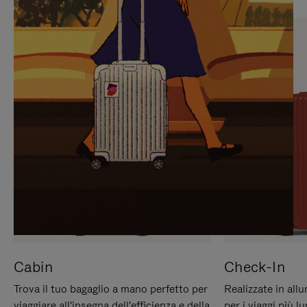
PREMERE
ATTIVARE
PER
LAUDIO
METTERLO
IN
PAUSA
Cabin
Check-In
Trova il tuo bagaglio a mano perfetto per
Realizzate in all
viaggiare all'insegna dell'efficienza e della
per i viaggi più 