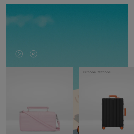
IL
IL
VIDEO
VIDEO
Personalizzazione
NON
È
È
SILENZIATO,
IN
PREMI
PAUSA,
PER
PREMERE
ATTIVARE