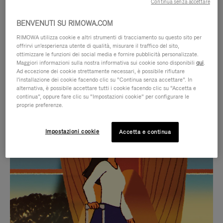
Continua senza accettare
BENVENUTI SU RIMOWA.COM
RIMOWA utilizza cookie e altri strumenti di tracciamento su questo sito per
offrirvi un'esperienza utente di qualità, misurare il traffico del sito,
ottimizzare le funzioni dei social media e fornire pubblicità personalizzate.
Maggiori informazioni sulla nostra informativa sui cookie sono disponibili
qui
.
Ad eccezione dei cookie strettamente necessari, è possibile rifiutare
l'installazione dei cookie facendo clic su “Continua senza accettare”. In
alternativa, è possibile accettare tutti i cookie facendo clic su “Accetta e
continua”, oppure fare clic su “Impostazioni cookie” per configurare le
proprie preferenze.
IL
IL
Impostazioni cookie
Accetta e continua
VIDEO
VIDEO
NON
È
SELEZIONI REGALO CURATE
È
SILENZIATO,
Trova la compagna perfetta
IN
PREMI
per ogni viaggio
PAUSA,
PER