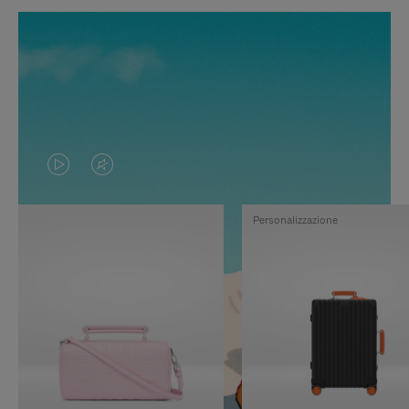
IL
IL
VIDEO
VIDEO
Personalizzazione
NON
È
È
SILENZIATO,
IN
PREMI
PAUSA,
PER
PREMERE
ATTIVARE