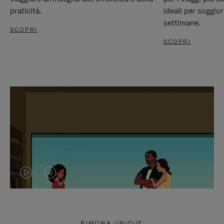
praticità.
ideali per soggio
settimane.
SCOPRI
SCOPRI
IL
IL
VIDEO
VIDEO
NON
È
RIMOWA UNIQUE