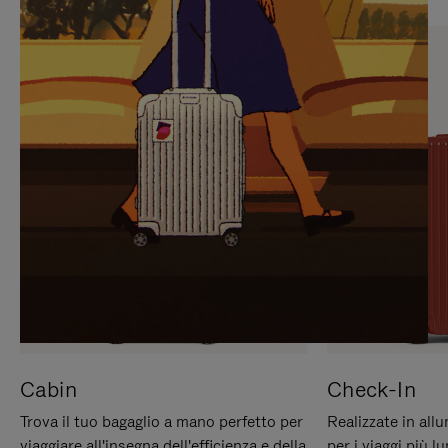
PREMERE
ATTIVARE
PER
LAUDIO
METTERLO
IN
PAUSA
Cabin
Check-In
Trova il tuo bagaglio a mano perfetto per
Realizzate in all
viaggiare all'insegna dell'efficienza e della
per i viaggi più 