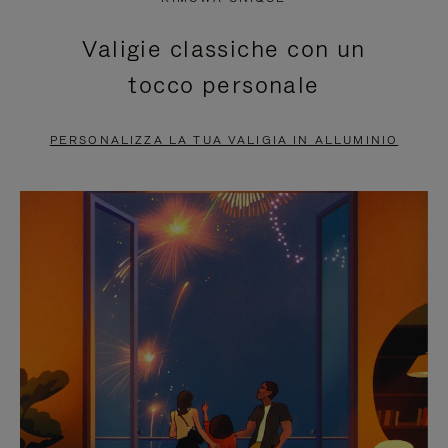
È
SILENZIATO,
Valigie classiche con un
IN
PREMI
tocco personale
PAUSA,
PER
PREMERE
ATTIVARE
PERSONALIZZA LA TUA VALIGIA IN ALLUMINIO
PER
LAUDIO
METTERLO
IN
PAUSA