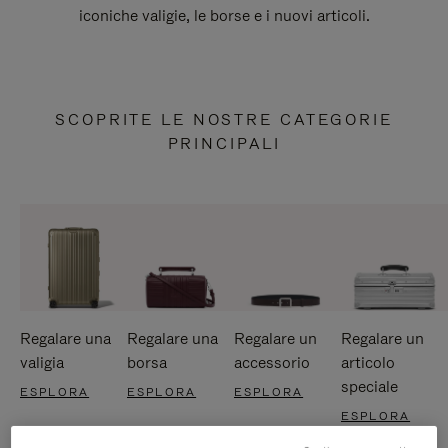
iconiche valigie, le borse e i nuovi articoli.
SCOPRITE LE NOSTRE CATEGORIE
PRINCIPALI
Regalare una
Regalare una
Regalare un
Regalare un
valigia
borsa
accessorio
articolo
speciale
ESPLORA
ESPLORA
ESPLORA
ESPLORA