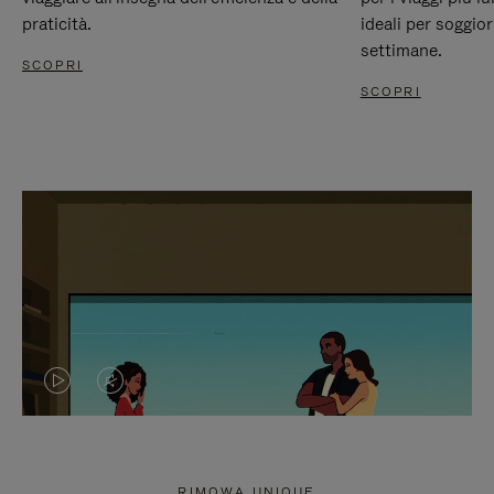
praticità.
ideali per soggio
settimane.
SCOPRI
SCOPRI
IL
IL
VIDEO
VIDEO
NON
È
RIMOWA UNIQUE