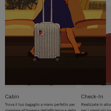
PREMERE
ATTIVARE
PER
LAUDIO
METTERLO
IN
PAUSA
Cabin
Check-In
Trova il tuo bagaglio a mano perfetto per
Realizzate in all
viaggiare all'insegna dell'efficienza e della
per i viaggi più 