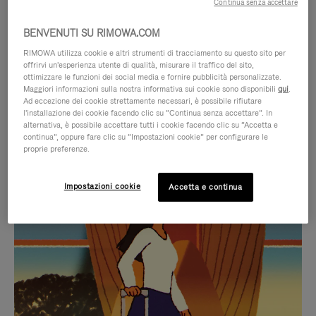
Continua senza accettare
BENVENUTI SU RIMOWA.COM
RIMOWA utilizza cookie e altri strumenti di tracciamento su questo sito per
offrirvi un'esperienza utente di qualità, misurare il traffico del sito,
ottimizzare le funzioni dei social media e fornire pubblicità personalizzate.
Maggiori informazioni sulla nostra informativa sui cookie sono disponibili
qui
.
Ad eccezione dei cookie strettamente necessari, è possibile rifiutare
l'installazione dei cookie facendo clic su “Continua senza accettare”. In
alternativa, è possibile accettare tutti i cookie facendo clic su “Accetta e
continua”, oppure fare clic su “Impostazioni cookie” per configurare le
proprie preferenze.
IL
IL
Impostazioni cookie
Accetta e continua
VIDEO
VIDEO
NON
È
SELEZIONI REGALO CURATE
È
SILENZIATO,
Trova la compagna perfetta
IN
PREMI
per ogni viaggio
PAUSA,
PER