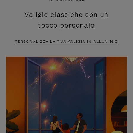
È
SILENZIATO,
Valigie classiche con un
IN
PREMI
tocco personale
PAUSA,
PER
PREMERE
ATTIVARE
PERSONALIZZA LA TUA VALIGIA IN ALLUMINIO
PER
LAUDIO
METTERLO
IN
PAUSA