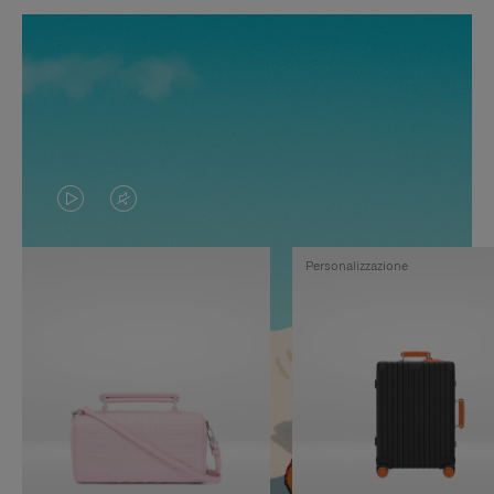
IL
IL
VIDEO
VIDEO
Personalizzazione
NON
È
È
SILENZIATO,
IN
PREMI
PAUSA,
PER
PREMERE
ATTIVARE