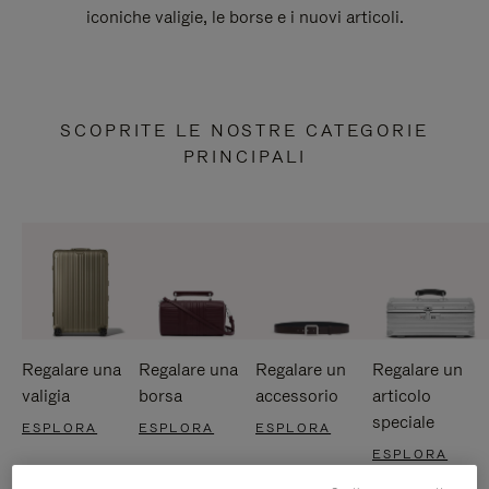
iconiche valigie, le borse e i nuovi articoli.
SCOPRITE LE NOSTRE CATEGORIE
PRINCIPALI
Regalare una
Regalare una
Regalare un
Regalare un
valigia
borsa
accessorio
articolo
speciale
ESPLORA
ESPLORA
ESPLORA
ESPLORA