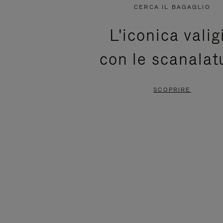
NON
È
CERCA IL BAGAGLIO
È
SILENZIATO,
L'iconica valig
IN
PREMI
con le scanalat
PAUSA,
PER
PREMERE
ATTIVARE
SCOPRIRE
PER
LAUDIO
METTERLO
IN
PAUSA