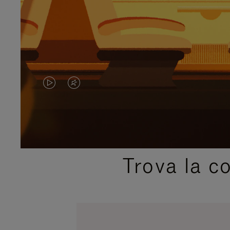
IL
IL
VIDEO
VIDEO
NON
È
È
SILENZIATO,
Trova la c
IN
PREMI
PAUSA,
PER
PREMERE
ATTIVARE
PER
LAUDIO