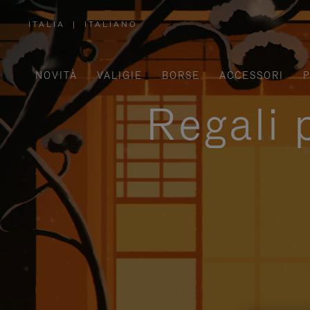
ITALIA
|
ITALIANO
,
SELEZIONA
IL
TUO
PAESE
NOVITÀ
VALIGIE
BORSE
ACCESSORI
P
Regali 