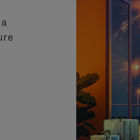
ia
ure