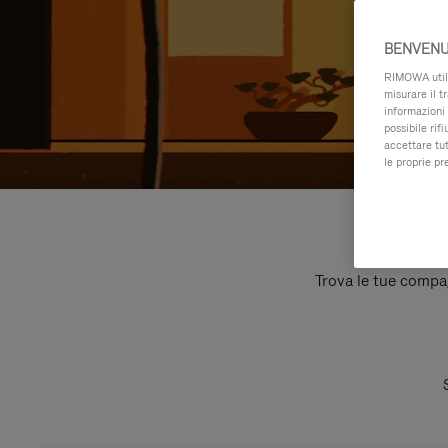
BENVENU
RIMOWA utiliz
misurare il t
informazioni 
possibile rif
accettare tut
le proprie pr
Trova le tue compagn