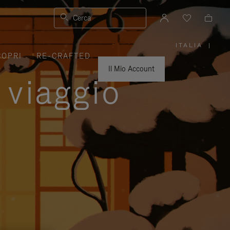
Cerca
ITALIA
|
,
COPRI
RE-CRAFTED
SELEZIO
IL
TUO
Il Mio Account
PAESE
 viaggio