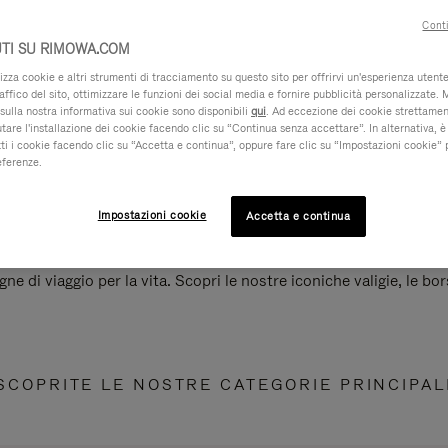
Conti
TI SU RIMOWA.COM
za cookie e altri strumenti di tracciamento su questo sito per offrirvi un'esperienza utente 
raffico del sito, ottimizzare le funzioni dei social media e fornire pubblicità personalizzate. 
sulla nostra informativa sui cookie sono disponibili
qui
. Ad eccezione dei cookie strettamen
iutare l'installazione dei cookie facendo clic su “Continua senza accettare”. In alternativa, è
ti i cookie facendo clic su “Accetta e continua”, oppure fare clic su “Impostazioni cookie” 
eferenze.
Impostazioni cookie
Accetta e continua
e di viaggio per la vita. Scopri le nostre iconiche valigie, le bors
SCOPRITE LE NOSTRE CATEGORIE PRINCIPAL