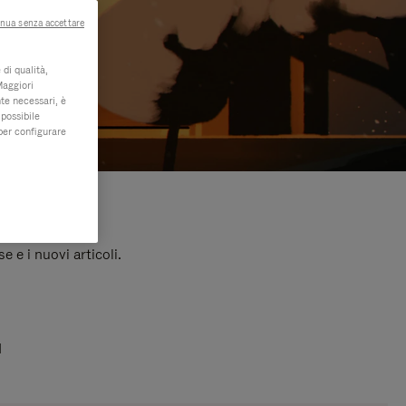
nua senza accettare
di qualità,
Maggiori
te necessari, è
 possibile
per configurare
e e i nuovi articoli.
I