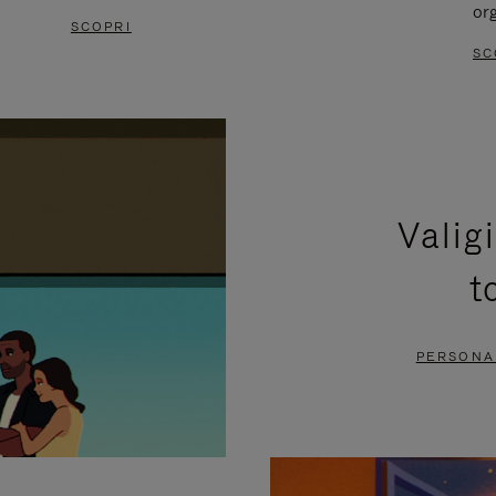
or
SCOPRI
SC
Valig
t
PERSONAL