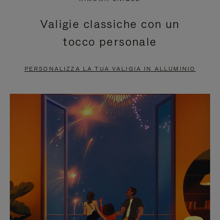
È
SILENZIATO,
Valigie classiche con un
IN
PREMI
tocco personale
PAUSA,
PER
PREMERE
ATTIVARE
PERSONALIZZA LA TUA VALIGIA IN ALLUMINIO
PER
LAUDIO
METTERLO
IN
PAUSA