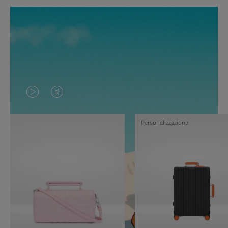
IL
IL
VIDEO
VIDEO
Personalizzazione
NON
È
È
SILENZIATO,
IN
PREMI
PAUSA,
PER
PREMERE
ATTIVARE