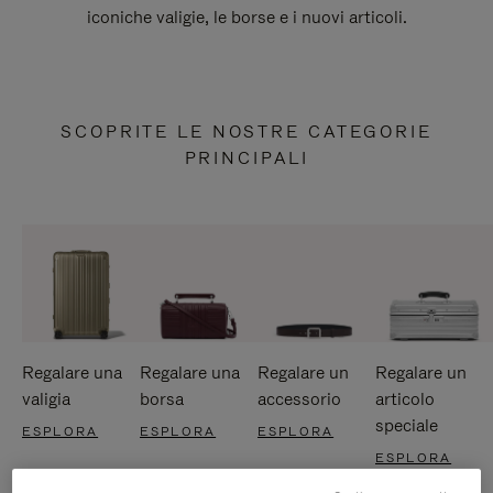
iconiche valigie, le borse e i nuovi articoli.
SCOPRITE LE NOSTRE CATEGORIE
PRINCIPALI
Regalare una
Regalare una
Regalare un
Regalare un
valigia
borsa
accessorio
articolo
speciale
ESPLORA
ESPLORA
ESPLORA
ESPLORA