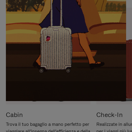
PREMERE
ATTIVARE
PER
LAUDIO
METTERLO
IN
PAUSA
Cabin
Check-In
Trova il tuo bagaglio a mano perfetto per
Realizzate in all
viaggiare all'insegna dell'efficienza e della
per i viaggi più 