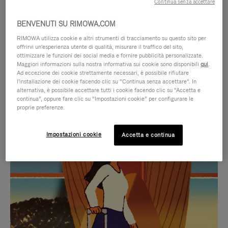
Continua senza accettare
BENVENUTI SU RIMOWA.COM
RIMOWA utilizza cookie e altri strumenti di tracciamento su questo sito per
offrirvi un'esperienza utente di qualità, misurare il traffico del sito,
ottimizzare le funzioni dei social media e fornire pubblicità personalizzate.
Maggiori informazioni sulla nostra informativa sui cookie sono disponibili
qui
.
Ad eccezione dei cookie strettamente necessari, è possibile rifiutare
l'installazione dei cookie facendo clic su “Continua senza accettare”. In
alternativa, è possibile accettare tutti i cookie facendo clic su “Accetta e
continua”, oppure fare clic su “Impostazioni cookie” per configurare le
proprie preferenze.
IL
IL
Impostazioni cookie
Accetta e continua
VIDEO
VIDEO
NON
È
SELEZIONI REGALO CURATE
È
SILENZIATO,
Trova la compagna perfetta
IN
PREMI
per ogni viaggio
PAUSA,
PER