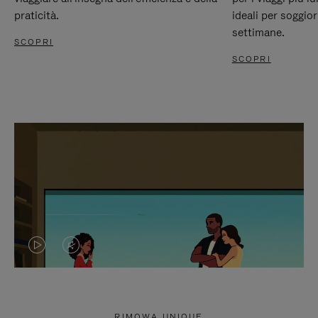
praticità.
ideali per soggio
settimane.
SCOPRI
SCOPRI
IL
IL
VIDEO
VIDEO
NON
È
RIMOWA UNIQUE