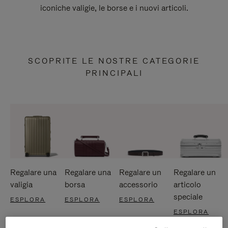
iconiche valigie, le borse e i nuovi articoli.
SCOPRITE LE NOSTRE CATEGORIE
PRINCIPALI
Regalare una
Regalare una
Regalare un
Regalare un
valigia
borsa
accessorio
articolo
speciale
ESPLORA
ESPLORA
ESPLORA
ESPLORA