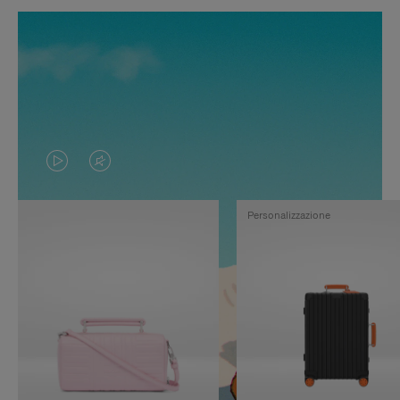
IL
IL
VIDEO
VIDEO
Personalizzazione
NON
È
È
SILENZIATO,
IN
PREMI
PAUSA,
PER
PREMERE
ATTIVARE