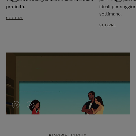
praticità.
ideali per soggio
settimane.
SCOPRI
SCOPRI
IL
IL
VIDEO
VIDEO
NON
È
RIMOWA UNIQUE