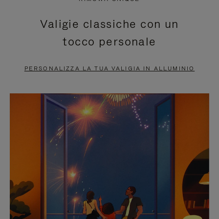
È
SILENZIATO,
Valigie classiche con un
IN
PREMI
tocco personale
PAUSA,
PER
PREMERE
ATTIVARE
PERSONALIZZA LA TUA VALIGIA IN ALLUMINIO
PER
LAUDIO
METTERLO
IN
PAUSA