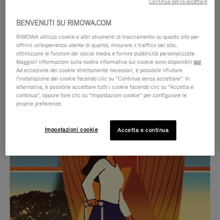
Continua senza accettare
BENVENUTI SU RIMOWA.COM
RIMOWA utilizza cookie e altri strumenti di tracciamento su questo sito per
offrirvi un'esperienza utente di qualità, misurare il traffico del sito,
ottimizzare le funzioni dei social media e fornire pubblicità personalizzate.
Maggiori informazioni sulla nostra informativa sui cookie sono disponibili
qui
.
Ad eccezione dei cookie strettamente necessari, è possibile rifiutare
l'installazione dei cookie facendo clic su “Continua senza accettare”. In
alternativa, è possibile accettare tutti i cookie facendo clic su “Accetta e
continua”, oppure fare clic su “Impostazioni cookie” per configurare le
proprie preferenze.
IL
IL
Impostazioni cookie
Accetta e continua
VIDEO
VIDEO
NON
È
SELEZIONI REGALO CURATE
È
SILENZIATO,
Trova la compagna perfetta
IN
PREMI
per ogni viaggio
PAUSA,
PER