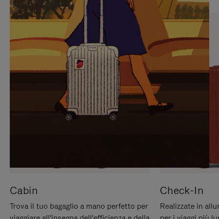
PREMERE
ATTIVARE
PER
LAUDIO
METTERLO
IN
PAUSA
Cabin
Check-In
Trova il tuo bagaglio a mano perfetto per
Realizzate in all
viaggiare all'insegna dell'efficienza e della
per i viaggi più 