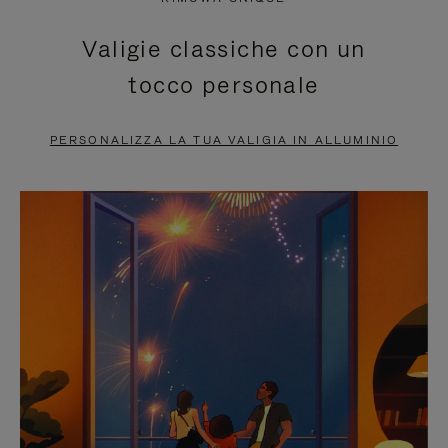
È
SILENZIATO,
Valigie classiche con un
IN
PREMI
tocco personale
PAUSA,
PER
PREMERE
ATTIVARE
PERSONALIZZA LA TUA VALIGIA IN ALLUMINIO
PER
LAUDIO
METTERLO
IN
PAUSA