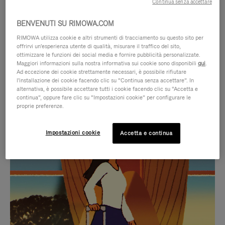
Continua senza accettare
BENVENUTI SU RIMOWA.COM
RIMOWA utilizza cookie e altri strumenti di tracciamento su questo sito per
offrirvi un'esperienza utente di qualità, misurare il traffico del sito,
ottimizzare le funzioni dei social media e fornire pubblicità personalizzate.
Maggiori informazioni sulla nostra informativa sui cookie sono disponibili
qui
.
Ad eccezione dei cookie strettamente necessari, è possibile rifiutare
l'installazione dei cookie facendo clic su “Continua senza accettare”. In
alternativa, è possibile accettare tutti i cookie facendo clic su “Accetta e
continua”, oppure fare clic su “Impostazioni cookie” per configurare le
proprie preferenze.
IL
IL
Impostazioni cookie
Accetta e continua
VIDEO
VIDEO
NON
È
SELEZIONI REGALO CURATE
È
SILENZIATO,
Trova la compagna perfetta
IN
PREMI
per ogni viaggio
PAUSA,
PER