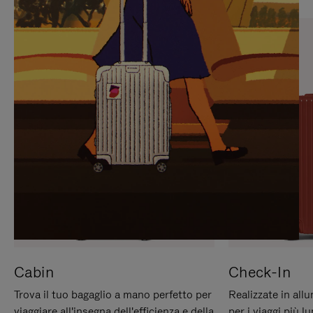
PREMERE
ATTIVARE
PER
LAUDIO
METTERLO
IN
PAUSA
Cabin
Check-In
Trova il tuo bagaglio a mano perfetto per
Realizzate in all
viaggiare all'insegna dell'efficienza e della
per i viaggi più 