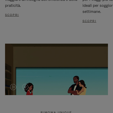
praticità.
ideali per soggio
settimane.
SCOPRI
SCOPRI
IL
IL
VIDEO
VIDEO
NON
È
RIMOWA UNIQUE