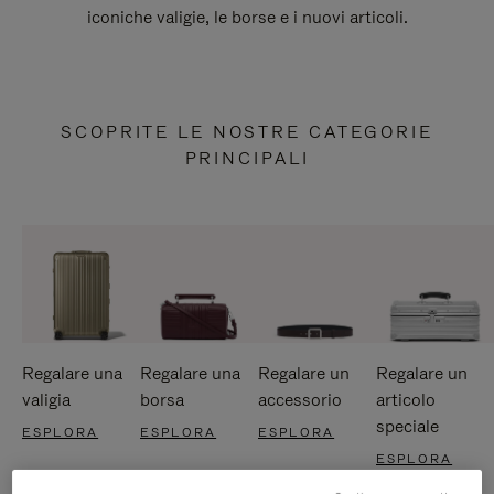
iconiche valigie, le borse e i nuovi articoli.
SCOPRITE LE NOSTRE CATEGORIE
PRINCIPALI
Regalare una
Regalare una
Regalare un
Regalare un
valigia
borsa
accessorio
articolo
speciale
ESPLORA
ESPLORA
ESPLORA
ESPLORA