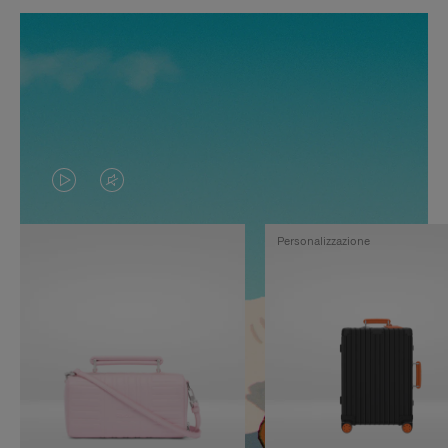
IL
IL
VIDEO
VIDEO
Personalizzazione
NON
È
È
SILENZIATO,
IN
PREMI
PAUSA,
PER
PREMERE
ATTIVARE