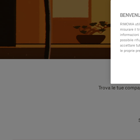
BENVENU
RIMOWA utiliz
misurare il t
informazioni 
possibile rif
accettare tut
le proprie pr
Trova le tue compagn