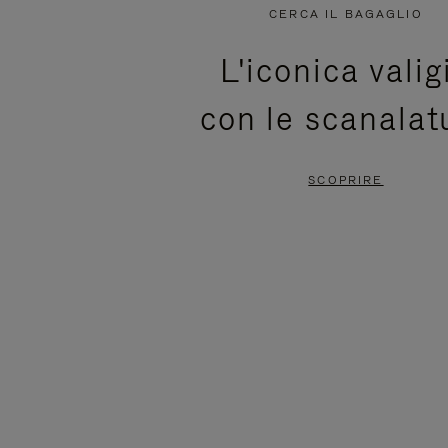
NON
È
CERCA IL BAGAGLIO
È
SILENZIATO,
L'iconica valig
IN
PREMI
con le scanalat
PAUSA,
PER
PREMERE
ATTIVARE
SCOPRIRE
PER
LAUDIO
METTERLO
IN
PAUSA