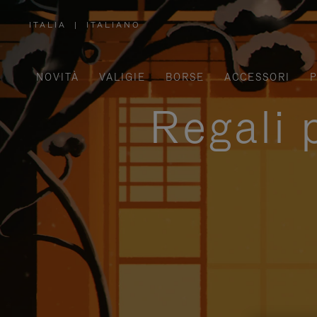
ITALIA
|
ITALIANO
,
SELEZIONA
IL
TUO
PAESE
NOVITÀ
VALIGIE
BORSE
ACCESSORI
P
Regali 