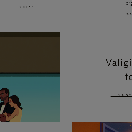
or
SCOPRI
SC
Valig
t
PERSONAL