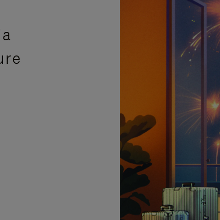
ia
ure