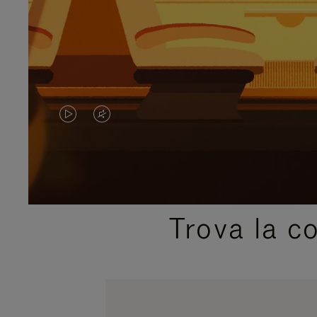
IL
IL
VIDEO
VIDEO
NON
È
È
SILENZIATO,
Trova la c
IN
PREMI
PAUSA,
PER
PREMERE
ATTIVARE
PER
LAUDIO