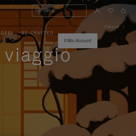
Cerca
ITALIA
|
,
COPRI
RE-CRAFTED
SELEZIO
IL
TUO
Il Mio Account
PAESE
 viaggio