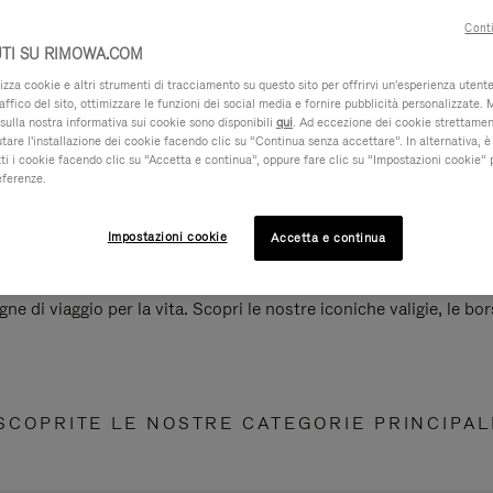
Conti
TI SU RIMOWA.COM
za cookie e altri strumenti di tracciamento su questo sito per offrirvi un'esperienza utente 
raffico del sito, ottimizzare le funzioni dei social media e fornire pubblicità personalizzate. 
sulla nostra informativa sui cookie sono disponibili
qui
. Ad eccezione dei cookie strettamen
iutare l'installazione dei cookie facendo clic su “Continua senza accettare”. In alternativa, è
ti i cookie facendo clic su “Accetta e continua”, oppure fare clic su “Impostazioni cookie” 
eferenze.
Impostazioni cookie
Accetta e continua
e di viaggio per la vita. Scopri le nostre iconiche valigie, le bors
SCOPRITE LE NOSTRE CATEGORIE PRINCIPAL