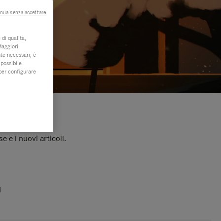
nua senza accettare
di qualità,
Maggiori
te necessari, è
 possibile
per configurare
e e i nuovi articoli.
I