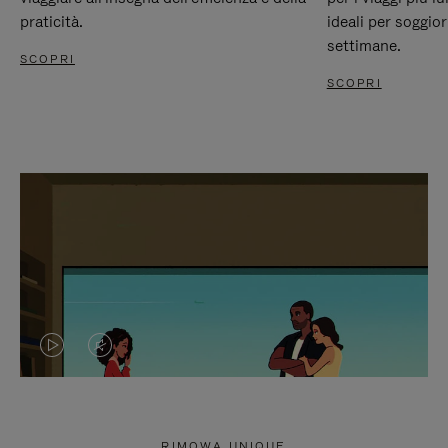
praticità.
ideali per soggio
settimane.
SCOPRI
SCOPRI
IL
IL
VIDEO
VIDEO
NON
È
RIMOWA UNIQUE