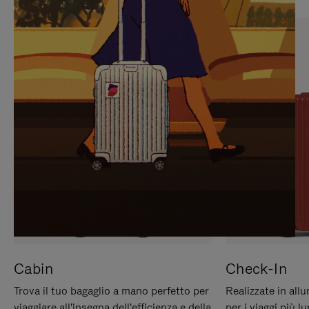
PREMERE
ATTIVARE
PER
LAUDIO
METTERLO
IN
PAUSA
Cabin
Check-In
Trova il tuo bagaglio a mano perfetto per
Realizzate in all
viaggiare all'insegna dell'efficienza e della
per i viaggi più 