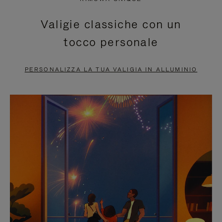
È
SILENZIATO,
Valigie classiche con un
IN
PREMI
tocco personale
PAUSA,
PER
PREMERE
ATTIVARE
PERSONALIZZA LA TUA VALIGIA IN ALLUMINIO
PER
LAUDIO
METTERLO
IN
PAUSA