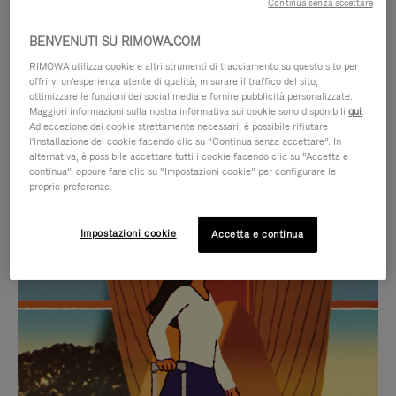
Continua senza accettare
BENVENUTI SU RIMOWA.COM
RIMOWA utilizza cookie e altri strumenti di tracciamento su questo sito per
offrirvi un'esperienza utente di qualità, misurare il traffico del sito,
ottimizzare le funzioni dei social media e fornire pubblicità personalizzate.
Maggiori informazioni sulla nostra informativa sui cookie sono disponibili
qui
.
Ad eccezione dei cookie strettamente necessari, è possibile rifiutare
l'installazione dei cookie facendo clic su “Continua senza accettare”. In
alternativa, è possibile accettare tutti i cookie facendo clic su “Accetta e
continua”, oppure fare clic su “Impostazioni cookie” per configurare le
proprie preferenze.
IL
IL
Impostazioni cookie
Accetta e continua
VIDEO
VIDEO
NON
È
SELEZIONI REGALO CURATE
È
SILENZIATO,
Trova la compagna perfetta
IN
PREMI
per ogni viaggio
PAUSA,
PER