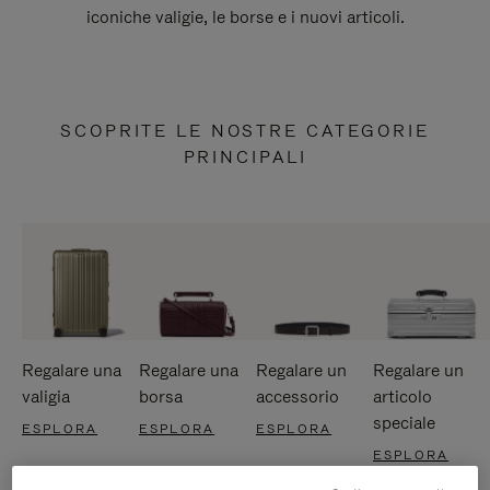
iconiche valigie, le borse e i nuovi articoli.
SCOPRITE LE NOSTRE CATEGORIE
PRINCIPALI
Regalare una
Regalare una
Regalare un
Regalare un
valigia
borsa
accessorio
articolo
speciale
ESPLORA
ESPLORA
ESPLORA
ESPLORA