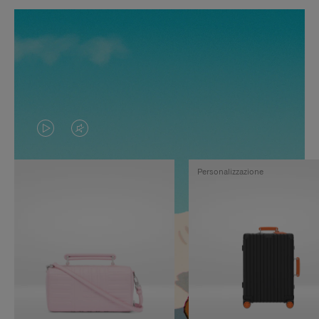
IL
IL
VIDEO
VIDEO
Personalizzazione
NON
È
È
SILENZIATO,
IN
PREMI
PAUSA,
PER
PREMERE
ATTIVARE