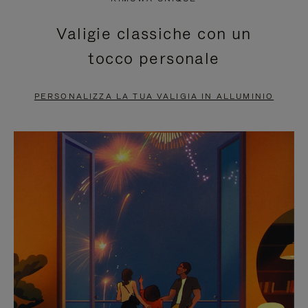
È
SILENZIATO,
Valigie classiche con un
IN
PREMI
tocco personale
PAUSA,
PER
PREMERE
ATTIVARE
PERSONALIZZA LA TUA VALIGIA IN ALLUMINIO
PER
LAUDIO
METTERLO
IN
PAUSA