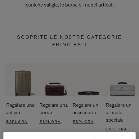
iconiche valigie, le borse e i nuovi articoli.
SCOPRITE LE NOSTRE CATEGORIE
PRINCIPALI
Regalare una
Regalare una
Regalare un
Regalare un
valigia
borsa
accessorio
articolo
speciale
ESPLORA
ESPLORA
ESPLORA
ESPLORA