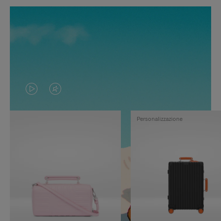
IL
IL
VIDEO
VIDEO
Personalizzazione
NON
È
È
SILENZIATO,
IN
PREMI
PAUSA,
PER
PREMERE
ATTIVARE