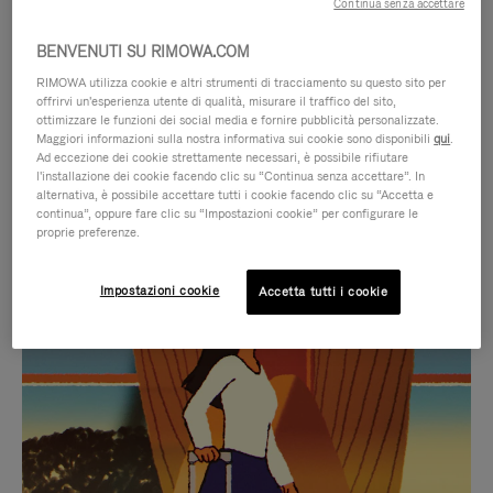
Continua senza accettare
BENVENUTI SU RIMOWA.COM
RIMOWA utilizza cookie e altri strumenti di tracciamento su questo sito per
offrirvi un'esperienza utente di qualità, misurare il traffico del sito,
ottimizzare le funzioni dei social media e fornire pubblicità personalizzate.
Maggiori informazioni sulla nostra informativa sui cookie sono disponibili
qui
.
Ad eccezione dei cookie strettamente necessari, è possibile rifiutare
l'installazione dei cookie facendo clic su “Continua senza accettare”. In
alternativa, è possibile accettare tutti i cookie facendo clic su “Accetta e
continua”, oppure fare clic su “Impostazioni cookie” per configurare le
proprie preferenze.
IL
IL
Impostazioni cookie
Accetta tutti i cookie
VIDEO
VIDEO
NON
È
SELEZIONI REGALO CURATE
È
SILENZIATO,
Trova la compagna perfetta
IN
PREMI
per ogni viaggio
PAUSA,
PER