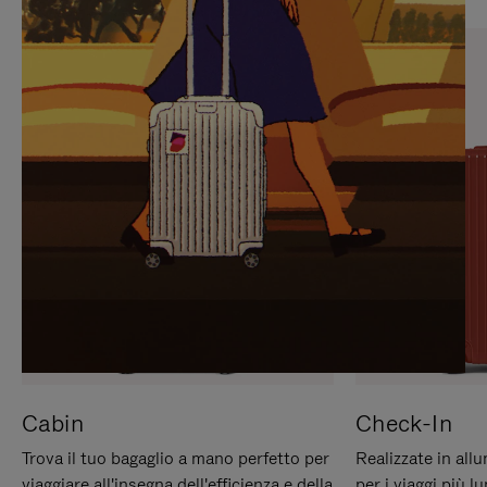
PREMERE
ATTIVARE
PER
LAUDIO
METTERLO
IN
PAUSA
Cabin
Check-In
Trova il tuo bagaglio a mano perfetto per
Realizzate in all
viaggiare all'insegna dell'efficienza e della
per i viaggi più 