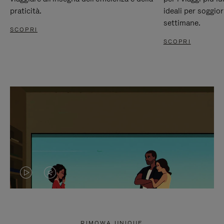
praticità.
ideali per soggio
settimane.
SCOPRI
SCOPRI
IL
IL
VIDEO
VIDEO
NON
È
RIMOWA UNIQUE