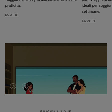
praticità.
ideali per soggio
settimane.
SCOPRI
SCOPRI
IL
IL
VIDEO
VIDEO
NON
È
RIMOWA UNIQUE