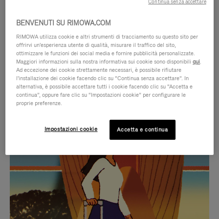
Continua senza accettare
BENVENUTI SU RIMOWA.COM
RIMOWA utilizza cookie e altri strumenti di tracciamento su questo sito per
offrirvi un'esperienza utente di qualità, misurare il traffico del sito,
ottimizzare le funzioni dei social media e fornire pubblicità personalizzate.
Maggiori informazioni sulla nostra informativa sui cookie sono disponibili
qui
.
Ad eccezione dei cookie strettamente necessari, è possibile rifiutare
l'installazione dei cookie facendo clic su “Continua senza accettare”. In
alternativa, è possibile accettare tutti i cookie facendo clic su “Accetta e
continua”, oppure fare clic su “Impostazioni cookie” per configurare le
proprie preferenze.
IL
IL
Impostazioni cookie
Accetta e continua
VIDEO
VIDEO
NON
È
SELEZIONI REGALO CURATE
È
SILENZIATO,
Trova la compagna perfetta
IN
PREMI
per ogni viaggio
PAUSA,
PER