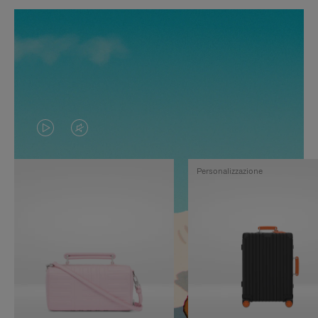
IL
IL
VIDEO
VIDEO
Personalizzazione
NON
È
È
SILENZIATO,
IN
PREMI
PAUSA,
PER
PREMERE
ATTIVARE