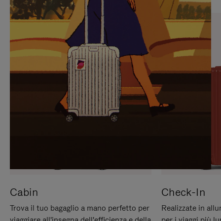
PREMERE
ATTIVARE
PER
LAUDIO
METTERLO
IN
PAUSA
Cabin
Check-In
Trova il tuo bagaglio a mano perfetto per
Realizzate in all
viaggiare all'insegna dell'efficienza e della
per i viaggi più 