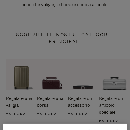
iconiche valigie, le borse e i nuovi articoli.
SCOPRITE LE NOSTRE CATEGORIE
PRINCIPALI
Regalare una
Regalare una
Regalare un
Regalare un
valigia
borsa
accessorio
articolo
speciale
ESPLORA
ESPLORA
ESPLORA
ESPLORA