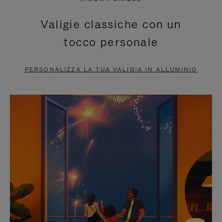
È
SILENZIATO,
Valigie classiche con un
IN
PREMI
tocco personale
PAUSA,
PER
PREMERE
ATTIVARE
PERSONALIZZA LA TUA VALIGIA IN ALLUMINIO
PER
LAUDIO
METTERLO
IN
PAUSA