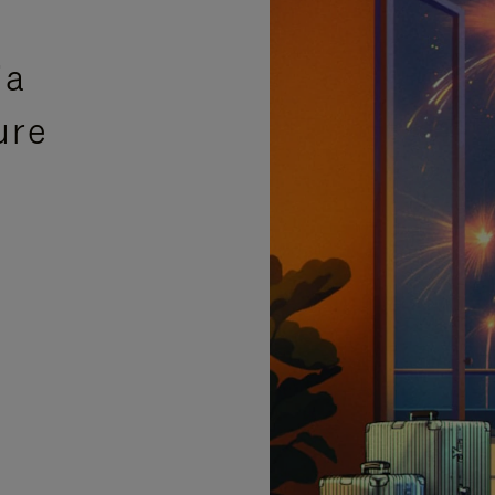
ia
ure