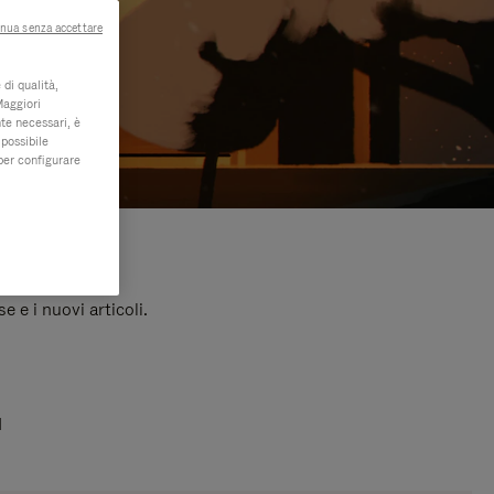
nua senza accettare
di qualità,
Maggiori
te necessari, è
 possibile
per configurare
e e i nuovi articoli.
I