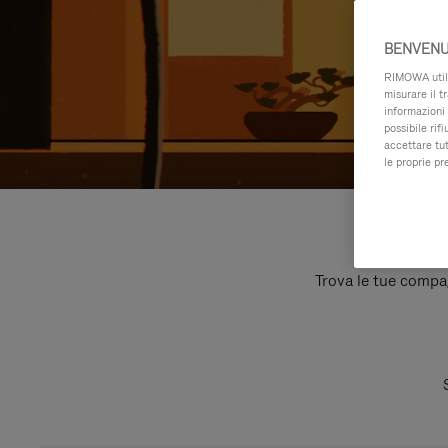
BENVENU
RIMOWA utiliz
misurare il t
informazioni 
possibile rif
accettare tut
le proprie pr
Trova le tue compagn