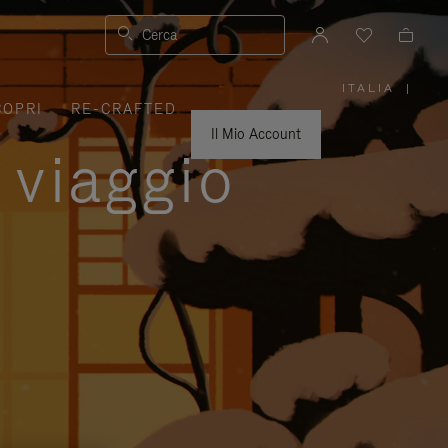
Cerca
ITALIA
|
,
COPRI
RE-CRAFTED
SELEZIO
IL
TUO
Il Mio Account
PAESE
 viaggio