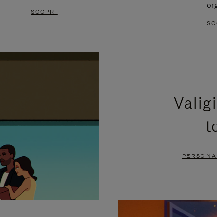
or
SCOPRI
SC
Valig
t
PERSONAL