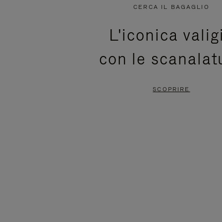
NON
È
CERCA IL BAGAGLIO
È
SILENZIATO,
L'iconica valig
IN
PREMI
con le scanalat
PAUSA,
PER
PREMERE
ATTIVARE
SCOPRIRE
PER
LAUDIO
METTERLO
IN
PAUSA