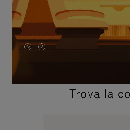
IL
IL
VIDEO
VIDEO
NON
È
È
SILENZIATO,
Trova la c
IN
PREMI
PAUSA,
PER
PREMERE
ATTIVARE
PER
LAUDIO