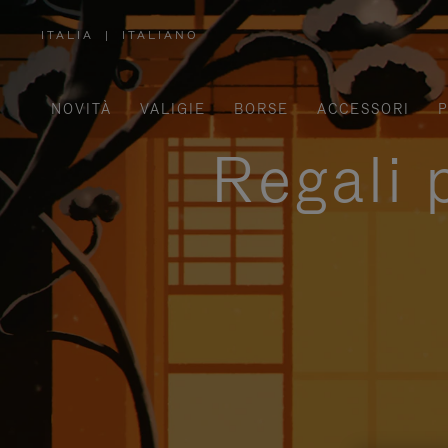
ITALIA
|
ITALIANO
,
SELEZIONA
IL
TUO
PAESE
NOVITÀ
VALIGIE
BORSE
ACCESSORI
P
Regali 