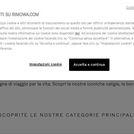
Conti
TI SU RIMOWA.COM
za cookie e altri strumenti di tracciamento su questo sito per offrirvi un'esperienza utente 
raffico del sito, ottimizzare le funzioni dei social media e fornire pubblicità personalizzate. 
sulla nostra informativa sui cookie sono disponibili
qui
. Ad eccezione dei cookie strettamen
iutare l'installazione dei cookie facendo clic su “Continua senza accettare”. In alternativa, è
ti i cookie facendo clic su “Accetta e continua”, oppure fare clic su “Impostazioni cookie” 
eferenze.
Impostazioni cookie
Accetta e continua
e di viaggio per la vita. Scopri le nostre iconiche valigie, le bors
SCOPRITE LE NOSTRE CATEGORIE PRINCIPAL