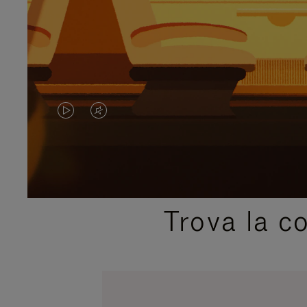
IL
IL
VIDEO
VIDEO
NON
È
È
SILENZIATO,
Trova la c
IN
PREMI
PAUSA,
PER
PREMERE
ATTIVARE
PER
LAUDIO