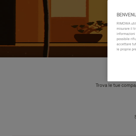
BENVENU
RIMOWA utiliz
misurare il t
informazioni 
possibile rif
accettare tut
le proprie pr
Trova le tue compagn