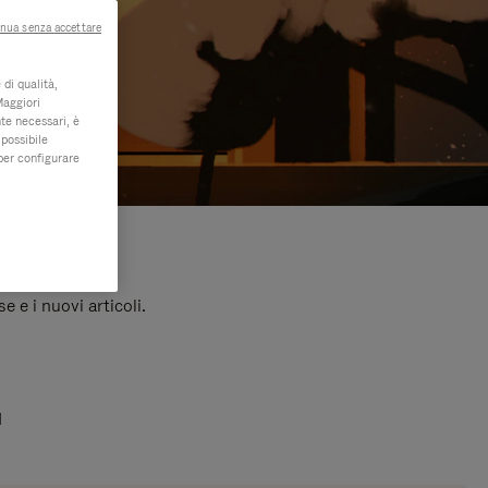
nua senza accettare
di qualità,
Maggiori
te necessari, è
 possibile
per configurare
e e i nuovi articoli.
I