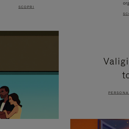
or
SCOPRI
SC
Valig
t
PERSONAL