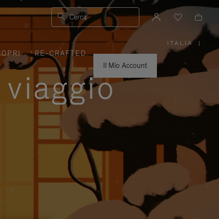
Cerca
ITALIA
|
,
COPRI
RE-CRAFTED
SELEZIO
IL
TUO
Il Mio Account
PAESE
 viaggio