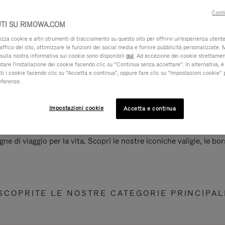
Conti
TI SU RIMOWA.COM
za cookie e altri strumenti di tracciamento su questo sito per offrirvi un'esperienza utente 
raffico del sito, ottimizzare le funzioni dei social media e fornire pubblicità personalizzate. 
sulla nostra informativa sui cookie sono disponibili
qui
. Ad eccezione dei cookie strettamen
iutare l'installazione dei cookie facendo clic su “Continua senza accettare”. In alternativa, è
ti i cookie facendo clic su “Accetta e continua”, oppure fare clic su “Impostazioni cookie” 
eferenze.
Impostazioni cookie
Accetta e continua
e di viaggio per la vita. Scopri le nostre iconiche valigie, le bors
SCOPRITE LE NOSTRE CATEGORIE PRINCIPAL