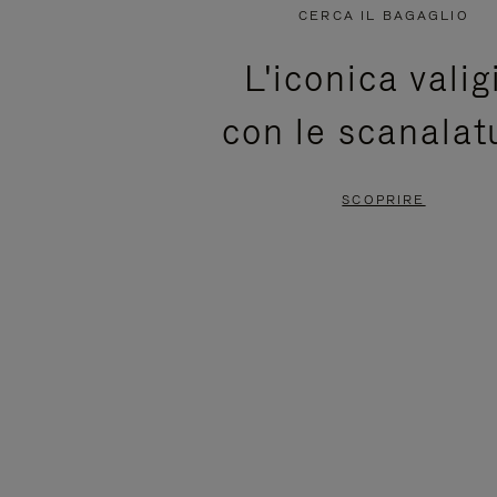
NON
È
CERCA IL BAGAGLIO
È
SILENZIATO,
L'iconica valig
IN
PREMI
con le scanalat
PAUSA,
PER
PREMERE
ATTIVARE
SCOPRIRE
PER
LAUDIO
METTERLO
IN
PAUSA