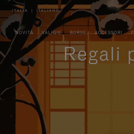
ITALIA
|
ITALIANO
,
SELEZIONA
IL
TUO
PAESE
NOVITÀ
VALIGIE
BORSE
ACCESSORI
P
Regali 