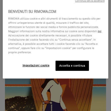
Continua senza accettare
BENVENUTI SU RIMOWA.COM
RIMOWA utilizza cookie e altri strumenti di tracciamento su questo sito per
offrirvi un'esperienza utente di qualità, misurare il traffico del sito,
ottimizzare le funzioni dei social media e fornire pubblicità personalizzate.
Maggiori informazioni sulla nostra informativa sui cookie sono disponibili
qui
.
Ad eccezione dei cookie strettamente necessari, è possibile rifiutare
l'installazione dei cookie facendo clic su “Continua senza accettare”. In
alternativa, è possibile accettare tutti i cookie facendo clic su “Accetta e
continua”, oppure fare clic su “Impostazioni cookie” per configurare le
proprie preferenze.
IL
IL
Impostazioni cookie
Accetta e continua
VIDEO
VIDEO
NON
È
SELEZIONI REGALO CURATE
È
SILENZIATO,
Trova la compagna perfetta
IN
PREMI
per ogni viaggio
PAUSA,
PER