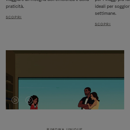
praticità.
ideali per soggio
settimane.
SCOPRI
SCOPRI
IL
IL
VIDEO
VIDEO
NON
È
RIMOWA UNIQUE