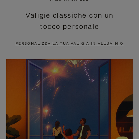
È
SILENZIATO,
Valigie classiche con un
IN
PREMI
tocco personale
PAUSA,
PER
PREMERE
ATTIVARE
PERSONALIZZA LA TUA VALIGIA IN ALLUMINIO
PER
LAUDIO
METTERLO
IN
PAUSA