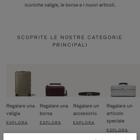
iconiche valigie, le borse e i nuovi articoli.
SCOPRITE LE NOSTRE CATEGORIE
PRINCIPALI
Regalare una
Regalare una
Regalare un
Regalare un
valigia
borsa
accessorio
articolo
speciale
ESPLORA
ESPLORA
ESPLORA
ESPLORA