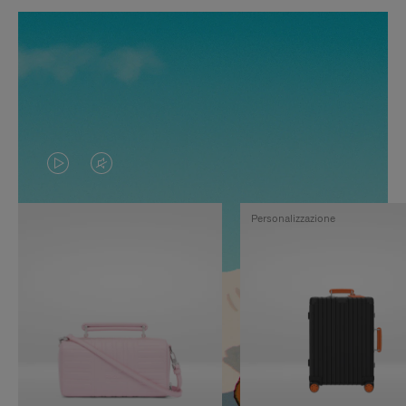
IL
IL
VIDEO
VIDEO
Personalizzazione
NON
È
È
SILENZIATO,
IN
PREMI
PAUSA,
PER
PREMERE
ATTIVARE