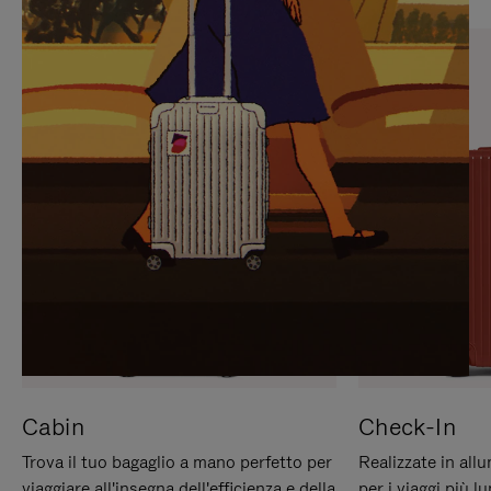
PREMERE
ATTIVARE
PER
LAUDIO
METTERLO
IN
PAUSA
Cabin
Check-In
Trova il tuo bagaglio a mano perfetto per
Realizzate in all
viaggiare all'insegna dell'efficienza e della
per i viaggi più 