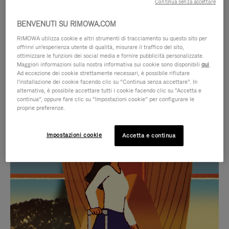
Continua senza accettare
BENVENUTI SU RIMOWA.COM
RIMOWA utilizza cookie e altri strumenti di tracciamento su questo sito per
offrirvi un'esperienza utente di qualità, misurare il traffico del sito,
ottimizzare le funzioni dei social media e fornire pubblicità personalizzate.
Maggiori informazioni sulla nostra informativa sui cookie sono disponibili
qui
.
Ad eccezione dei cookie strettamente necessari, è possibile rifiutare
l'installazione dei cookie facendo clic su “Continua senza accettare”. In
alternativa, è possibile accettare tutti i cookie facendo clic su “Accetta e
continua”, oppure fare clic su “Impostazioni cookie” per configurare le
proprie preferenze.
IL
IL
Impostazioni cookie
Accetta e continua
VIDEO
VIDEO
NON
È
SELEZIONI REGALO CURATE
È
SILENZIATO,
Trova la compagna perfetta
IN
PREMI
per ogni viaggio
PAUSA,
PER