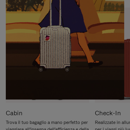
PREMERE
ATTIVARE
PER
LAUDIO
METTERLO
IN
PAUSA
Cabin
Check-In
Trova il tuo bagaglio a mano perfetto per
Realizzate in all
viaggiare all'insegna dell'efficienza e della
per i viaggi più 