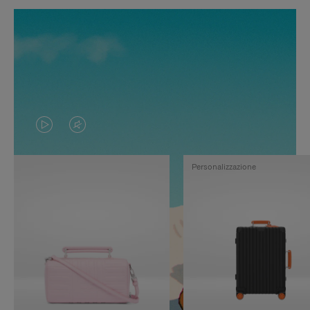
IL
IL
VIDEO
VIDEO
Personalizzazione
NON
È
È
SILENZIATO,
IN
PREMI
PAUSA,
PER
PREMERE
ATTIVARE