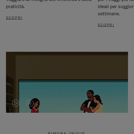
praticità.
ideali per soggio
settimane.
SCOPRI
SCOPRI
IL
IL
VIDEO
VIDEO
NON
È
RIMOWA UNIQUE