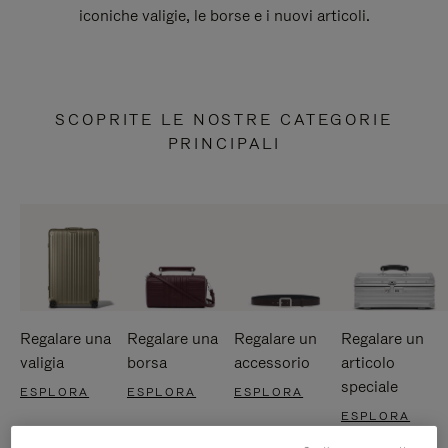
iconiche valigie, le borse e i nuovi articoli.
SCOPRITE LE NOSTRE CATEGORIE
PRINCIPALI
Regalare una
Regalare una
Regalare un
Regalare un
valigia
borsa
accessorio
articolo
speciale
ESPLORA
ESPLORA
ESPLORA
ESPLORA