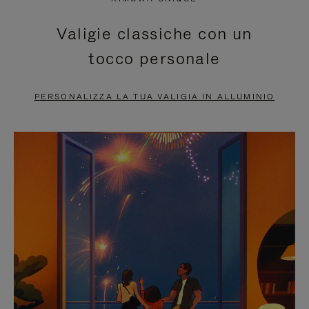
È
SILENZIATO,
Valigie classiche con un
IN
PREMI
tocco personale
PAUSA,
PER
PREMERE
ATTIVARE
PERSONALIZZA LA TUA VALIGIA IN ALLUMINIO
PER
LAUDIO
METTERLO
IN
PAUSA