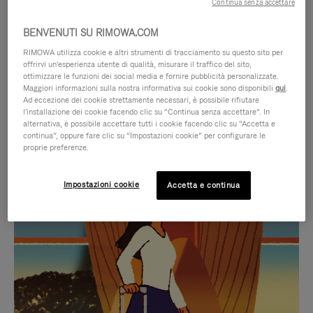
Continua senza accettare
BENVENUTI SU RIMOWA.COM
RIMOWA utilizza cookie e altri strumenti di tracciamento su questo sito per
offrirvi un'esperienza utente di qualità, misurare il traffico del sito,
ottimizzare le funzioni dei social media e fornire pubblicità personalizzate.
Maggiori informazioni sulla nostra informativa sui cookie sono disponibili
qui
.
Ad eccezione dei cookie strettamente necessari, è possibile rifiutare
l'installazione dei cookie facendo clic su “Continua senza accettare”. In
alternativa, è possibile accettare tutti i cookie facendo clic su “Accetta e
continua”, oppure fare clic su “Impostazioni cookie” per configurare le
proprie preferenze.
IL
IL
Impostazioni cookie
Accetta e continua
VIDEO
VIDEO
NON
È
SELEZIONI REGALO CURATE
È
SILENZIATO,
Trova la compagna perfetta
IN
PREMI
per ogni viaggio
PAUSA,
PER