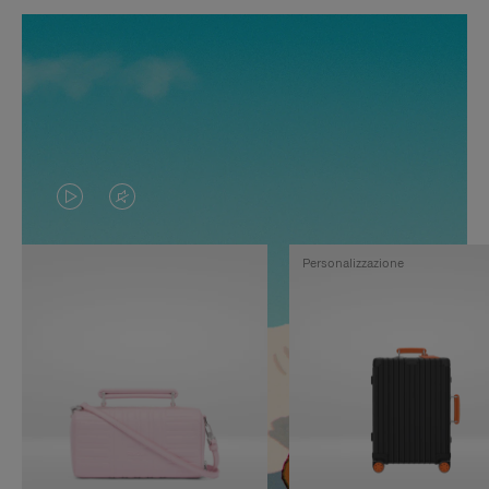
IL
IL
VIDEO
VIDEO
Personalizzazione
NON
È
È
SILENZIATO,
IN
PREMI
PAUSA,
PER
PREMERE
ATTIVARE