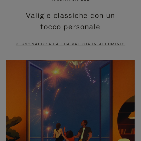
È
SILENZIATO,
Valigie classiche con un
IN
PREMI
tocco personale
PAUSA,
PER
PREMERE
ATTIVARE
PERSONALIZZA LA TUA VALIGIA IN ALLUMINIO
PER
LAUDIO
METTERLO
IN
PAUSA