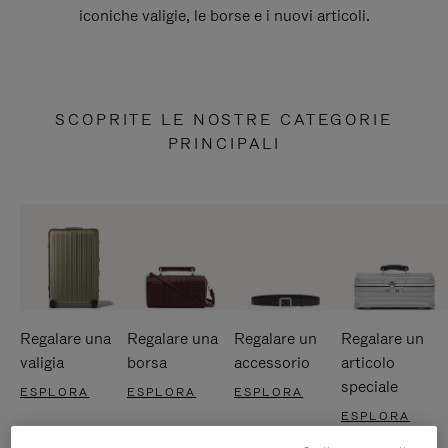
iconiche valigie, le borse e i nuovi articoli.
SCOPRITE LE NOSTRE CATEGORIE
PRINCIPALI
Regalare una
Regalare una
Regalare un
Regalare un
valigia
borsa
accessorio
articolo
speciale
ESPLORA
ESPLORA
ESPLORA
ESPLORA