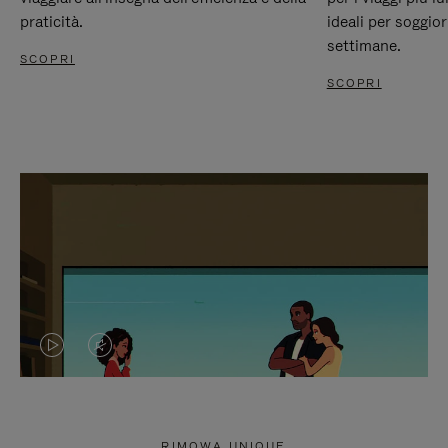
praticità.
ideali per soggio
settimane.
SCOPRI
SCOPRI
IL
IL
VIDEO
VIDEO
NON
È
RIMOWA UNIQUE