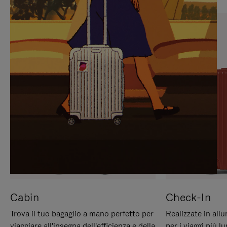
PREMERE
ATTIVARE
PER
LAUDIO
METTERLO
IN
PAUSA
Cabin
Check-In
Trova il tuo bagaglio a mano perfetto per
Realizzate in all
viaggiare all'insegna dell'efficienza e della
per i viaggi più 