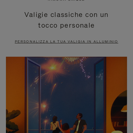
È
SILENZIATO,
Valigie classiche con un
IN
PREMI
tocco personale
PAUSA,
PER
PREMERE
ATTIVARE
PERSONALIZZA LA TUA VALIGIA IN ALLUMINIO
PER
LAUDIO
METTERLO
IN
PAUSA