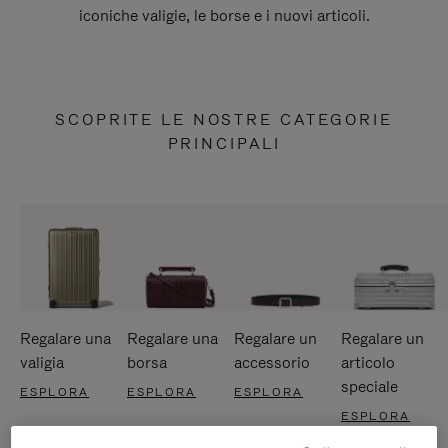
iconiche valigie, le borse e i nuovi articoli.
SCOPRITE LE NOSTRE CATEGORIE
PRINCIPALI
Regalare una
Regalare una
Regalare un
Regalare un
valigia
borsa
accessorio
articolo
speciale
ESPLORA
ESPLORA
ESPLORA
ESPLORA