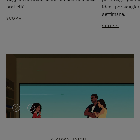
praticità.
ideali per soggio
settimane.
SCOPRI
SCOPRI
IL
IL
VIDEO
VIDEO
NON
È
RIMOWA UNIQUE