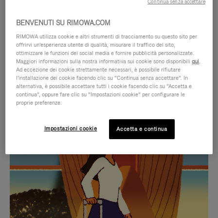
Continua senza accettare
BENVENUTI SU RIMOWA.COM
RIMOWA utilizza cookie e altri strumenti di tracciamento su questo sito per
offrirvi un'esperienza utente di qualità, misurare il traffico del sito,
ottimizzare le funzioni dei social media e fornire pubblicità personalizzate.
Maggiori informazioni sulla nostra informativa sui cookie sono disponibili
qui
.
Ad eccezione dei cookie strettamente necessari, è possibile rifiutare
l'installazione dei cookie facendo clic su “Continua senza accettare”. In
alternativa, è possibile accettare tutti i cookie facendo clic su “Accetta e
continua”, oppure fare clic su “Impostazioni cookie” per configurare le
proprie preferenze.
IL
IL
Impostazioni cookie
Accetta e continua
VIDEO
VIDEO
NON
È
SELEZIONI REGALO CURATE
È
SILENZIATO,
Trova la compagna perfetta
IN
PREMI
per ogni viaggio
PAUSA,
PER