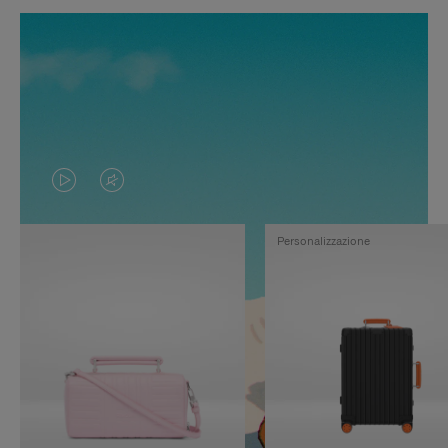
IL
IL
VIDEO
VIDEO
Personalizzazione
NON
È
È
SILENZIATO,
IN
PREMI
PAUSA,
PER
PREMERE
ATTIVARE