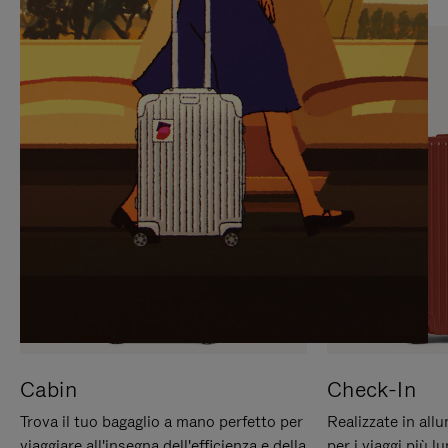
PREMERE
ATTIVARE
PER
LAUDIO
METTERLO
IN
PAUSA
Cabin
Check-In
Trova il tuo bagaglio a mano perfetto per
Realizzate in all
viaggiare all'insegna dell'efficienza e della
per i viaggi più 