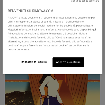
Continua senza accettare
BENVENUTI SU RIMOWA.COM
RIMOWA utilizza cookie e altri strumenti di tracciamento su questo sito per
offrirvi un'esperienza utente di qualità, misurare il traffico del sito,
ottimizzare le funzioni dei social media e fornire pubblicità personalizzate.
Maggiori informazioni sulla nostra informativa sui cookie sono disponibili
qui
.
Ad eccezione dei cookie strettamente necessari, è possibile rifiutare
l'installazione dei cookie facendo clic su “Continua senza accettare”. In
alternativa, è possibile accettare tutti i cookie facendo clic su “Accetta e
continua”, oppure fare clic su “Impostazioni cookie” per configurare le
proprie preferenze.
IL
IL
Impostazioni cookie
Accetta e continua
VIDEO
VIDEO
NON
È
SELEZIONI REGALO CURATE
È
SILENZIATO,
Trova la compagna perfetta
IN
PREMI
per ogni viaggio
PAUSA,
PER