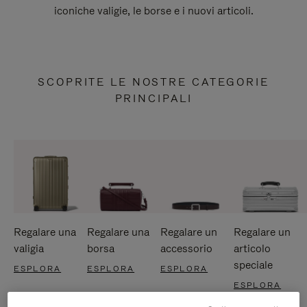
iconiche valigie, le borse e i nuovi articoli.
SCOPRITE LE NOSTRE CATEGORIE
PRINCIPALI
Regalare una
Regalare una
Regalare un
Regalare un
valigia
borsa
accessorio
articolo
speciale
ESPLORA
ESPLORA
ESPLORA
ESPLORA