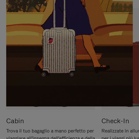
PREMERE
ATTIVARE
PER
LAUDIO
METTERLO
IN
PAUSA
Cabin
Check-In
Trova il tuo bagaglio a mano perfetto per
Realizzate in all
viaggiare all'insegna dell'efficienza e della
per i viaggi più 