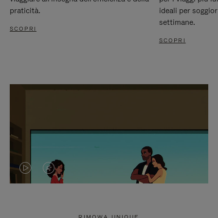
praticità.
ideali per soggio
settimane.
SCOPRI
SCOPRI
IL
IL
VIDEO
VIDEO
NON
È
RIMOWA UNIQUE