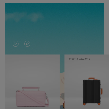
IL
IL
VIDEO
VIDEO
Personalizzazione
NON
È
È
SILENZIATO,
IN
PREMI
PAUSA,
PER
PREMERE
ATTIVARE