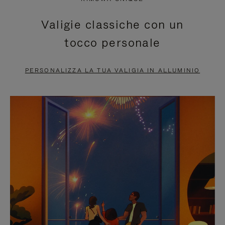
È
SILENZIATO,
Valigie classiche con un
IN
PREMI
tocco personale
PAUSA,
PER
PREMERE
ATTIVARE
PERSONALIZZA LA TUA VALIGIA IN ALLUMINIO
PER
LAUDIO
METTERLO
IN
PAUSA