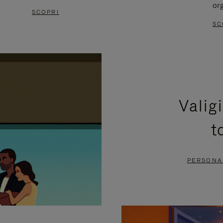
or
SCOPRI
SC
Valig
t
PERSONAL