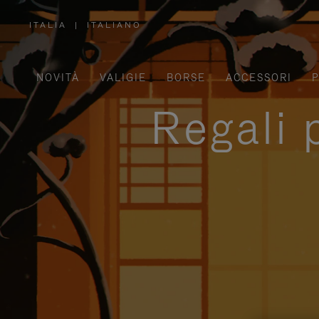
ITALIA
|
ITALIANO
,
SELEZIONA
IL
TUO
PAESE
NOVITÀ
VALIGIE
BORSE
ACCESSORI
P
Regali 