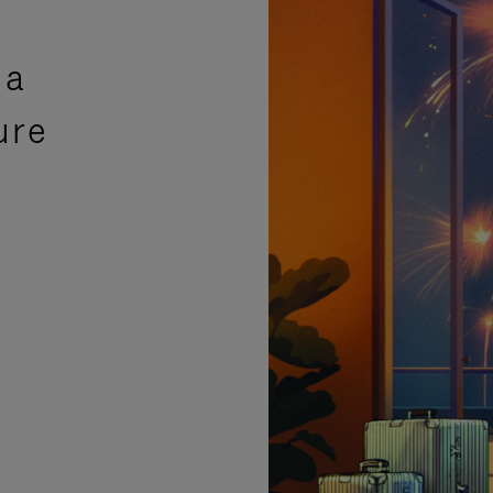
ia
ure