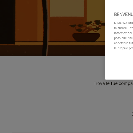
BENVENU
RIMOWA utiliz
misurare il t
informazioni 
possibile rif
accettare tut
le proprie pr
Trova le tue compagn