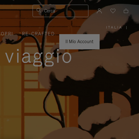
Cerca
ITALIA
|
,
COPRI
RE-CRAFTED
SELEZIO
IL
TUO
Il Mio Account
PAESE
 viaggio