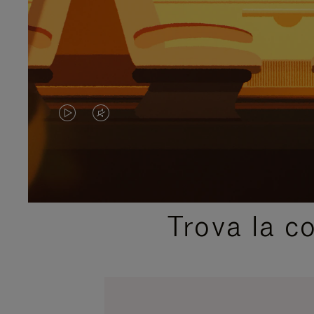
IL
IL
VIDEO
VIDEO
NON
È
È
SILENZIATO,
Trova la c
IN
PREMI
PAUSA,
PER
PREMERE
ATTIVARE
PER
LAUDIO