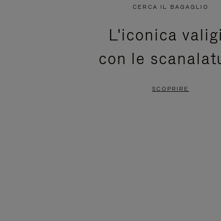
NON
È
CERCA IL BAGAGLIO
È
SILENZIATO,
L'iconica valig
IN
PREMI
con le scanalat
PAUSA,
PER
PREMERE
ATTIVARE
SCOPRIRE
PER
LAUDIO
METTERLO
IN
PAUSA