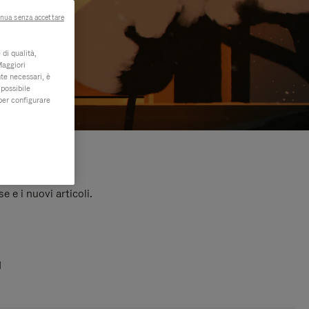
nua senza accettare
di qualità,
Maggiori
te necessari, è
 possibile
per configurare
e e i nuovi articoli.
I