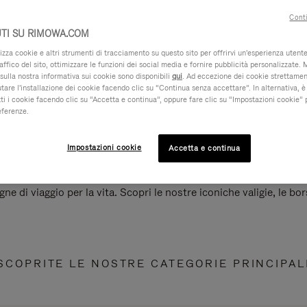
Conti
TI SU RIMOWA.COM
za cookie e altri strumenti di tracciamento su questo sito per offrirvi un'esperienza utente 
raffico del sito, ottimizzare le funzioni dei social media e fornire pubblicità personalizzate. 
sulla nostra informativa sui cookie sono disponibili
qui
. Ad eccezione dei cookie strettamen
iutare l'installazione dei cookie facendo clic su “Continua senza accettare”. In alternativa, è
ti i cookie facendo clic su “Accetta e continua”, oppure fare clic su “Impostazioni cookie” 
eferenze.
Impostazioni cookie
Accetta e continua
e di viaggio per la vita. Scopri le nostre iconiche valigie, le bors
SCOPRITE LE NOSTRE CATEGORIE PRINCIPAL