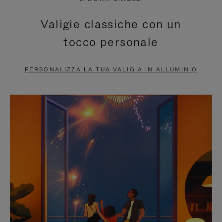
È
SILENZIATO,
Valigie classiche con un
IN
PREMI
tocco personale
PAUSA,
PER
PREMERE
ATTIVARE
PERSONALIZZA LA TUA VALIGIA IN ALLUMINIO
PER
LAUDIO
METTERLO
IN
PAUSA