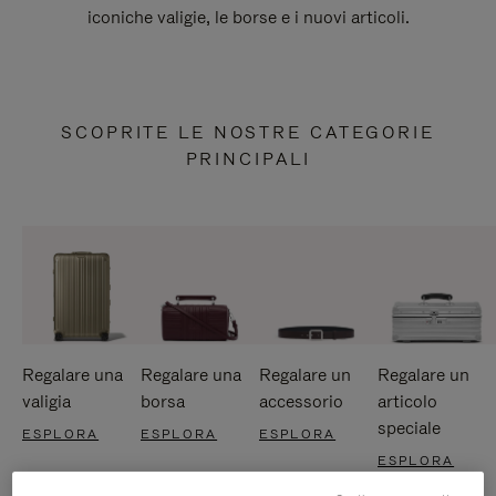
iconiche valigie, le borse e i nuovi articoli.
SCOPRITE LE NOSTRE CATEGORIE
PRINCIPALI
Regalare una
Regalare una
Regalare un
Regalare un
valigia
borsa
accessorio
articolo
speciale
ESPLORA
ESPLORA
ESPLORA
ESPLORA