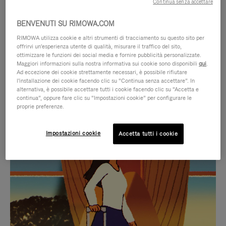
Continua senza accettare
BENVENUTI SU RIMOWA.COM
RIMOWA utilizza cookie e altri strumenti di tracciamento su questo sito per
offrirvi un'esperienza utente di qualità, misurare il traffico del sito,
ottimizzare le funzioni dei social media e fornire pubblicità personalizzate.
Maggiori informazioni sulla nostra informativa sui cookie sono disponibili
qui
.
Ad eccezione dei cookie strettamente necessari, è possibile rifiutare
l'installazione dei cookie facendo clic su “Continua senza accettare”. In
alternativa, è possibile accettare tutti i cookie facendo clic su “Accetta e
continua”, oppure fare clic su “Impostazioni cookie” per configurare le
proprie preferenze.
IL
IL
Impostazioni cookie
Accetta tutti i cookie
VIDEO
VIDEO
NON
È
SELEZIONI REGALO CURATE
È
SILENZIATO,
Trova la compagna perfetta
IN
PREMI
per ogni viaggio
PAUSA,
PER