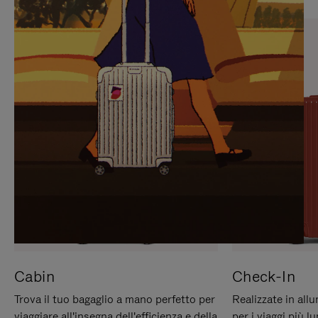
PREMERE
ATTIVARE
PER
LAUDIO
METTERLO
IN
PAUSA
Cabin
Check-In
Trova il tuo bagaglio a mano perfetto per
Realizzate in all
viaggiare all'insegna dell'efficienza e della
per i viaggi più 