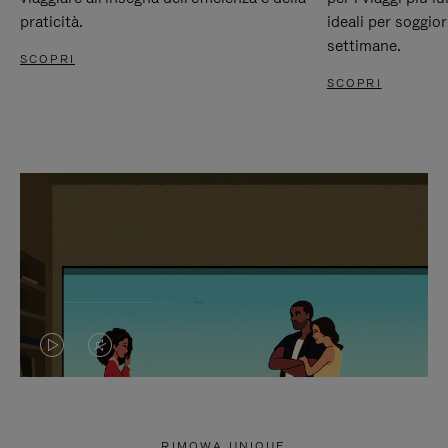
praticità.
ideali per soggio
settimane.
SCOPRI
SCOPRI
IL
IL
VIDEO
VIDEO
NON
È
RIMOWA UNIQUE