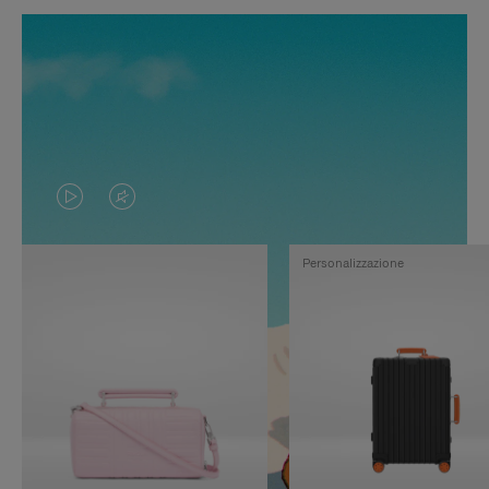
IL
IL
VIDEO
VIDEO
Personalizzazione
NON
È
È
SILENZIATO,
IN
PREMI
PAUSA,
PER
PREMERE
ATTIVARE