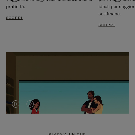
praticità.
ideali per soggio
settimane.
SCOPRI
SCOPRI
IL
IL
VIDEO
VIDEO
NON
È
RIMOWA UNIQUE