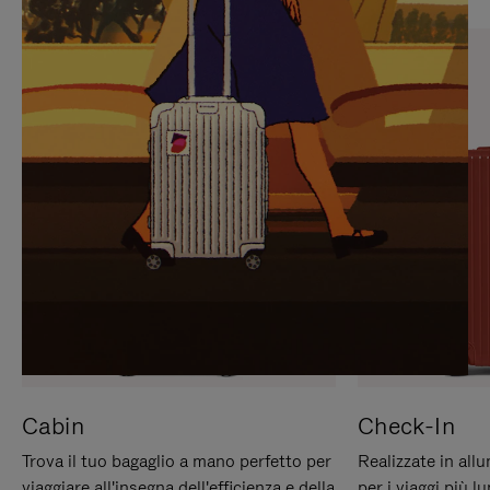
PREMERE
ATTIVARE
PER
LAUDIO
METTERLO
IN
PAUSA
Cabin
Check-In
Trova il tuo bagaglio a mano perfetto per
Realizzate in all
viaggiare all'insegna dell'efficienza e della
per i viaggi più 