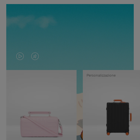
IL
IL
VIDEO
VIDEO
Personalizzazione
NON
È
È
SILENZIATO,
IN
PREMI
PAUSA,
PER
PREMERE
ATTIVARE