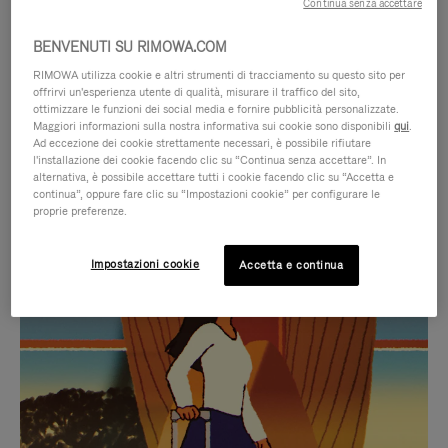
Continua senza accettare
BENVENUTI SU RIMOWA.COM
RIMOWA utilizza cookie e altri strumenti di tracciamento su questo sito per
offrirvi un'esperienza utente di qualità, misurare il traffico del sito,
ottimizzare le funzioni dei social media e fornire pubblicità personalizzate.
Maggiori informazioni sulla nostra informativa sui cookie sono disponibili
qui
.
Ad eccezione dei cookie strettamente necessari, è possibile rifiutare
l'installazione dei cookie facendo clic su “Continua senza accettare”. In
alternativa, è possibile accettare tutti i cookie facendo clic su “Accetta e
continua”, oppure fare clic su “Impostazioni cookie” per configurare le
proprie preferenze.
IL
IL
Impostazioni cookie
Accetta e continua
VIDEO
VIDEO
NON
È
SELEZIONI REGALO CURATE
È
SILENZIATO,
Trova la compagna perfetta
IN
PREMI
per ogni viaggio
PAUSA,
PER