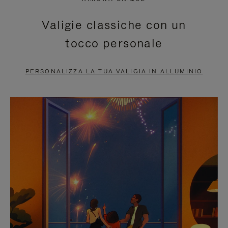
È
SILENZIATO,
Valigie classiche con un
IN
PREMI
tocco personale
PAUSA,
PER
PREMERE
ATTIVARE
PERSONALIZZA LA TUA VALIGIA IN ALLUMINIO
PER
LAUDIO
METTERLO
IN
PAUSA