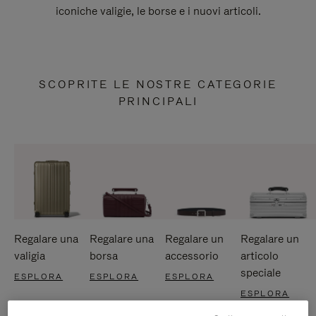
iconiche valigie, le borse e i nuovi articoli.
SCOPRITE LE NOSTRE CATEGORIE
PRINCIPALI
Regalare una
Regalare una
Regalare un
Regalare un
valigia
borsa
accessorio
articolo
speciale
ESPLORA
ESPLORA
ESPLORA
ESPLORA