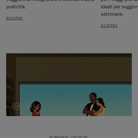
praticità.
ideali per soggio
settimane.
SCOPRI
SCOPRI
IL
IL
VIDEO
VIDEO
NON
È
RIMOWA UNIQUE