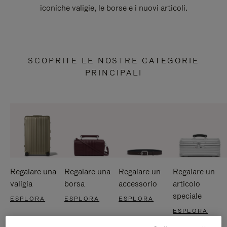
iconiche valigie, le borse e i nuovi articoli.
SCOPRITE LE NOSTRE CATEGORIE
PRINCIPALI
Regalare una
Regalare una
Regalare un
Regalare un
valigia
borsa
accessorio
articolo
speciale
ESPLORA
ESPLORA
ESPLORA
ESPLORA