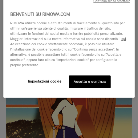
Continua senza accettare
BENVENUTI SU RIMOWA.COM
RIMOWA utilizza cookie e altri strumenti di tracciamento su questo sito per
offrirvi un'esperienza utente di qualità, misurare il traffico del sito,
ottimizzare le funzioni dei social media e fornire pubblicità personalizzate.
Maggiori informazioni sulla nostra informativa sui cookie sono disponibili
qui
.
Ad eccezione dei cookie strettamente necessari, è possibile rifiutare
l'installazione dei cookie facendo clic su “Continua senza accettare”. In
alternativa, è possibile accettare tutti i cookie facendo clic su “Accetta e
continua”, oppure fare clic su “Impostazioni cookie” per configurare le
proprie preferenze.
IL
IL
Impostazioni cookie
Accetta e continua
VIDEO
VIDEO
NON
È
SELEZIONI REGALO CURATE
È
SILENZIATO,
Trova la compagna perfetta
IN
PREMI
per ogni viaggio
PAUSA,
PER