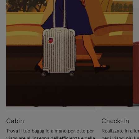
PREMERE
ATTIVARE
PER
LAUDIO
METTERLO
IN
PAUSA
Cabin
Check-In
Trova il tuo bagaglio a mano perfetto per
Realizzate in all
viaggiare all'insegna dell'efficienza e della
per i viaggi più 