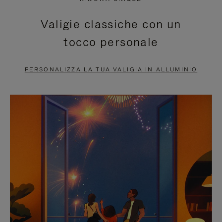
È
SILENZIATO,
Valigie classiche con un
IN
PREMI
tocco personale
PAUSA,
PER
PREMERE
ATTIVARE
PERSONALIZZA LA TUA VALIGIA IN ALLUMINIO
PER
LAUDIO
METTERLO
IN
PAUSA