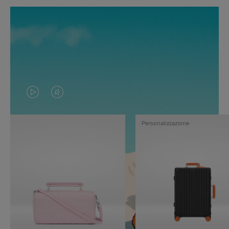
IL
IL
VIDEO
VIDEO
Personalizzazione
NON
È
È
SILENZIATO,
IN
PREMI
PAUSA,
PER
PREMERE
ATTIVARE