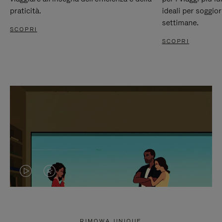
praticità.
ideali per soggio
settimane.
SCOPRI
SCOPRI
IL
IL
VIDEO
VIDEO
NON
È
RIMOWA UNIQUE