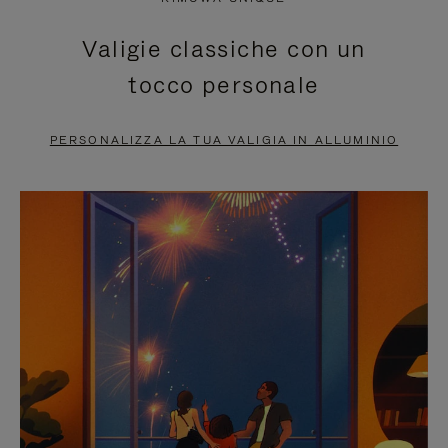
È
SILENZIATO,
Valigie classiche con un
IN
PREMI
tocco personale
PAUSA,
PER
PREMERE
ATTIVARE
PERSONALIZZA LA TUA VALIGIA IN ALLUMINIO
PER
LAUDIO
METTERLO
IN
PAUSA