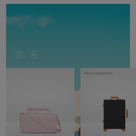
IL
IL
VIDEO
VIDEO
Personalizzazione
NON
È
È
SILENZIATO,
IN
PREMI
PAUSA,
PER
PREMERE
ATTIVARE