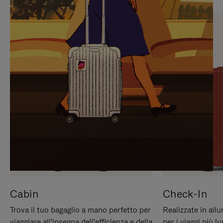
PREMERE
ATTIVARE
PER
LAUDIO
METTERLO
IN
PAUSA
Cabin
Check-In
Trova il tuo bagaglio a mano perfetto per
Realizzate in all
viaggiare all'insegna dell'efficienza e della
per i viaggi più 