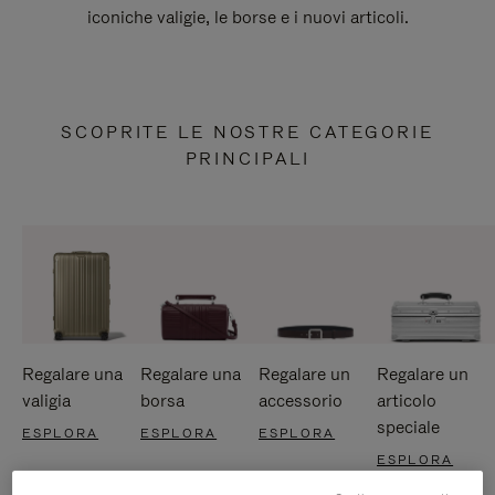
iconiche valigie, le borse e i nuovi articoli.
SCOPRITE LE NOSTRE CATEGORIE
PRINCIPALI
Regalare una
Regalare una
Regalare un
Regalare un
valigia
borsa
accessorio
articolo
speciale
ESPLORA
ESPLORA
ESPLORA
ESPLORA