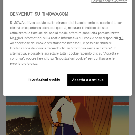
Continua senza accettare
BENVENUTI SU RIMOWA.COM
RIMOWA utilizza cookie e altri strumenti di tracciamento su questo sito per
offrirvi un'esperienza utente di qualità, misurare il traffico del sito,
ottimizzare le funzioni dei social media e fornire pubblicità personalizzate.
Maggiori informazioni sulla nostra informativa sui cookie sono disponibili
qui
.
Ad eccezione dei cookie strettamente necessari, è possibile rifiutare
l'installazione dei cookie facendo clic su “Continua senza accettare”. In
alternativa, è possibile accettare tutti i cookie facendo clic su “Accetta e
continua”, oppure fare clic su “Impostazioni cookie” per configurare le
proprie preferenze.
IL
IL
Impostazioni cookie
Accetta e continua
VIDEO
VIDEO
NON
È
SELEZIONI REGALO CURATE
È
SILENZIATO,
Trova la compagna perfetta
IN
PREMI
per ogni viaggio
PAUSA,
PER