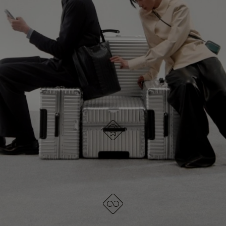
IN
PREMI
PAUSA,
PER
SCOPRI TUTTE LE BORSE RIMOWA
PREMERE
ATTIVARE
PER
LAUDIO
METTERLO
IN
PAUSA
PROGETTATO IN GERMANIA
Ogni articolo è testato per la qualità e attentamente
ispezionato
GARANZIA A VITA