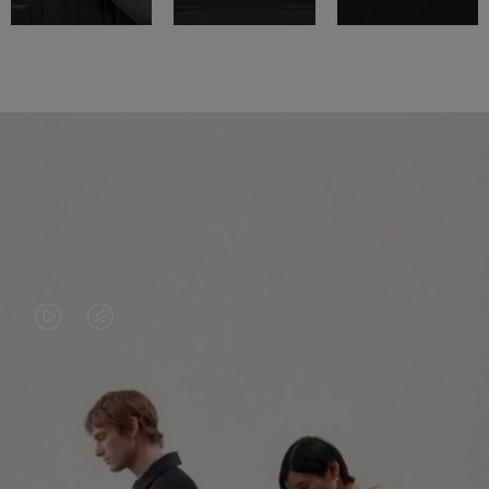
IL
IL
VIDEO
VIDEO
NON
È
È
SILENZIATO,
CONTINUA IL TUO VIAGGIO DI SCOPERTA