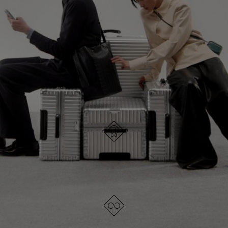
IN
PREMI
PAUSA,
PER
SCOPRI TUTTE LE BORSE RIMOWA
PREMERE
ATTIVARE
PER
LAUDIO
METTERLO
IN
PAUSA
PROGETTATO IN GERMANIA
Ogni articolo è testato per la qualità e attentamente
ispezionato
GARANZIA A VITA