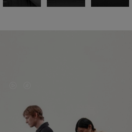
IL
IL
VIDEO
VIDEO
NON
È
È
SILENZIATO,
CONTINUA IL TUO VIAGGIO DI SCOPERTA