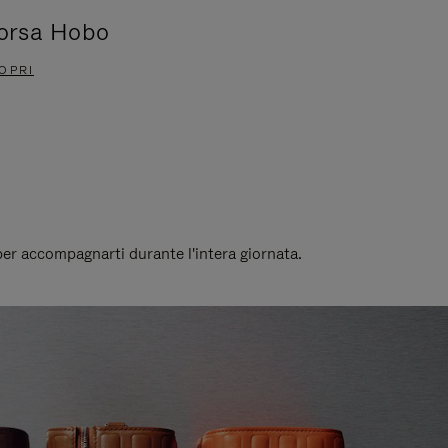
orsa Hobo
Accessor
OPRI
SCOPRI
 per accompagnarti durante l'intera giornata.