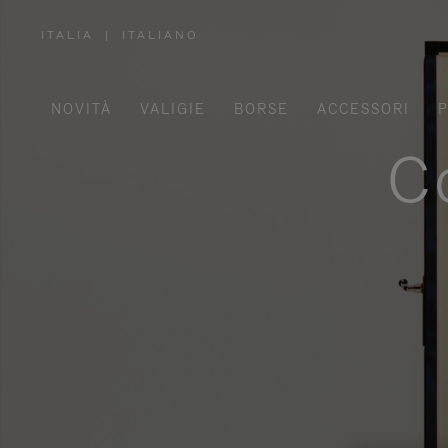
ITALIA
|
ITALIANO
,
SELEZIONA
IL
TUO
PAESE
NOVITÀ
VALIGIE
BORSE
ACCESSORI
P
C