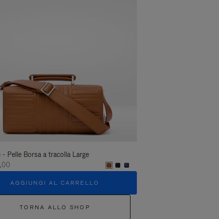
- Pelle Borsa a tracolla Large
Groove - Pelle Borsa a tr
,00
€1.400,00
AGGIUNGI AL CARRELLO
AGGIUNGI A
TORNA ALLO SHOP