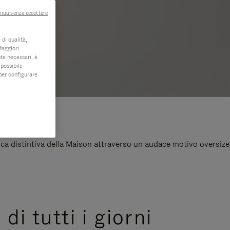
nua senza accettare
di qualità,
Maggiori
te necessari, è
 possibile
per configurare
ca distintiva della Maison attraverso un audace motivo oversize
di tutti i giorni