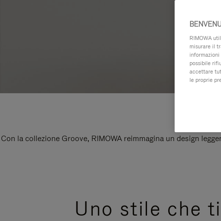
BENVENU
RIMOWA utiliz
misurare il t
informazioni 
possibile rif
accettare tut
le proprie pr
Con la collezione Groove, RIMOWA reimmagina un design leggenda
Uno stile che ti