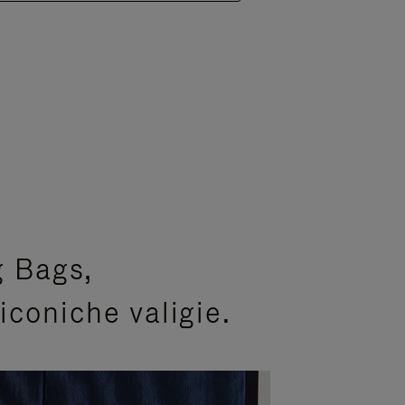
g Bags,
coniche valigie.