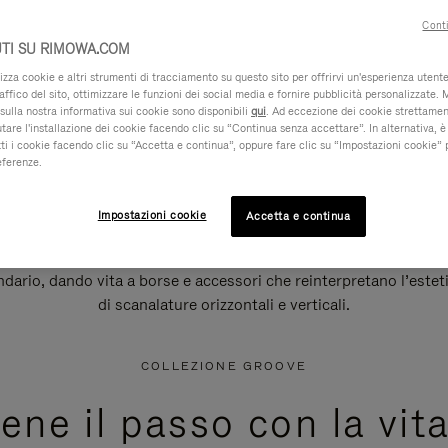
Conti
TI SU RIMOWA.COM
za cookie e altri strumenti di tracciamento su questo sito per offrirvi un'esperienza utente 
raffico del sito, ottimizzare le funzioni dei social media e fornire pubblicità personalizzate. 
sulla nostra informativa sui cookie sono disponibili
qui
. Ad eccezione dei cookie strettamen
iutare l'installazione dei cookie facendo clic su “Continua senza accettare”. In alternativa, è
ti i cookie facendo clic su “Accetta e continua”, oppure fare clic su “Impostazioni cookie” 
eferenze.
Impostazioni cookie
Accetta e continua
rio, dando vita a borse e accessori che reinterpretano l’esteti
di scanalature orizzontali e verticali.
COLLEZIONE GROOVE
ene il passo con la vita 