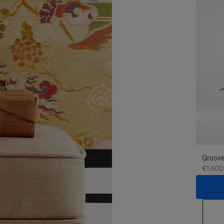
Groove 
€1.400