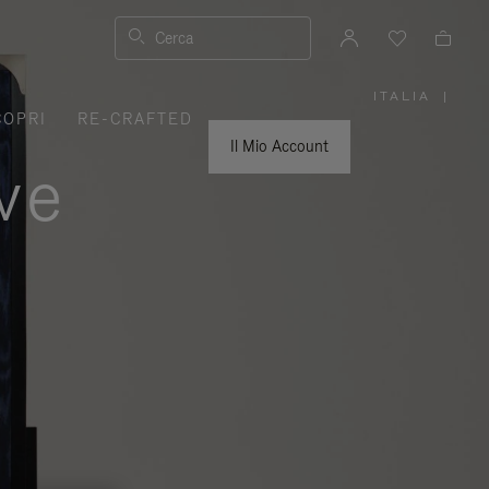
Cerca
ITALIA
|
,
COPRI
RE-CRAFTED
SELEZIO
IL
TUO
Il Mio Account
PAESE
ve