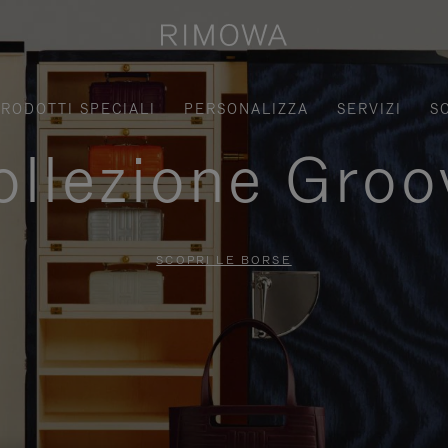
RODOTTI SPECIALI
PERSONALIZZA
SERVIZI
S
ollezione Groo
SCOPRI LE BORSE