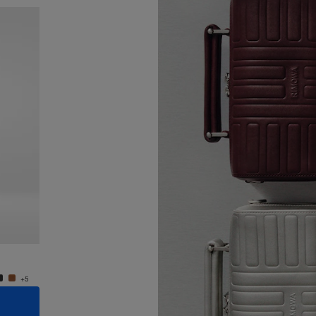
Novità
Groove - Pelle Borsa a tracolla Small
Groove 
€950,00
€950,
+5
+5
AGGIUNGI AL CARRELLO