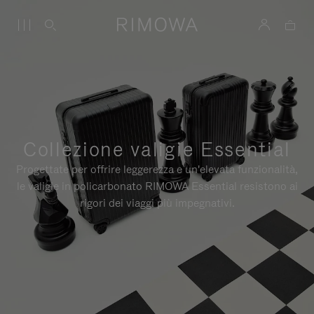
Collezione valigie Essential
Progettate per offrire leggerezza e un'elevata funzionalità,
le valigie in policarbonato RIMOWA Essential resistono ai
rigori dei viaggi più impegnativi.