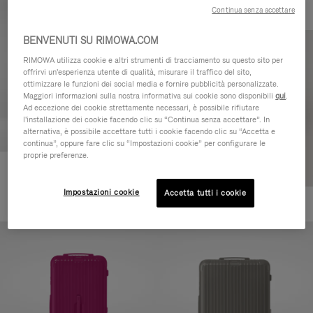
Continua senza accettare
BENVENUTI SU RIMOWA.COM
RIMOWA utilizza cookie e altri strumenti di tracciamento su questo sito per
offrirvi un'esperienza utente di qualità, misurare il traffico del sito,
ottimizzare le funzioni dei social media e fornire pubblicità personalizzate.
Maggiori informazioni sulla nostra informativa sui cookie sono disponibili
qui
.
Ad eccezione dei cookie strettamente necessari, è possibile rifiutare
l'installazione dei cookie facendo clic su “Continua senza accettare”. In
alternativa, è possibile accettare tutti i cookie facendo clic su “Accetta e
continua”, oppure fare clic su “Impostazioni cookie” per configurare le
proprie preferenze.
Essential Check-In M
€880,00
Impostazioni cookie
Accetta tutti i cookie
+1