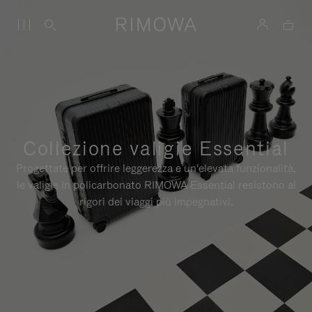
Collezione valigie Essential
Progettate per offrire leggerezza e un'elevata funzionalità,
le valigie in policarbonato RIMOWA Essential resistono ai
rigori dei viaggi più impegnativi.