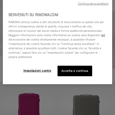
Continua senza accettare
BENVENUTI SU RIMOWA.COM
RIMOWA utilizza cookie e altri strumenti di tracciamento su questo sito per
offrirvi un'esperienza utente di qualità, misurare il traffico del sito,
ottimizzare le funzioni dei social media e fornire pubblicità personalizzate.
Maggiori informazioni sulla nostra informativa sui cookie sono disponibili
qui
.
Ad eccezione dei cookie strettamente necessari, è possibile rifiutare
l'installazione dei cookie facendo clic su “Continua senza accettare”. In
alternativa, è possibile accettare tutti i cookie facendo clic su “Accetta e
continua”, oppure fare clic su “Impostazioni cookie” per configurare le
proprie preferenze.
Essential Check-In M
€880,00
Impostazioni cookie
Accetta e continua
+1