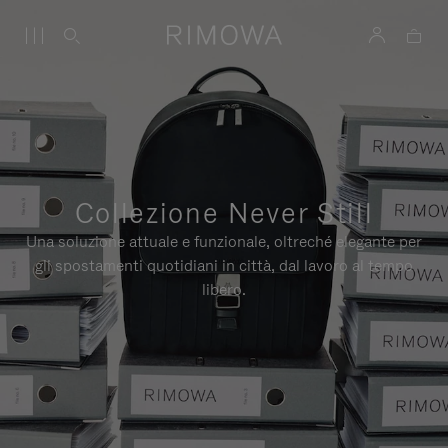
Collezione Never Still
Una soluzione attuale e funzionale, oltreché elegante per
gli spostamenti quotidiani in città, dal lavoro al tempo
libero.