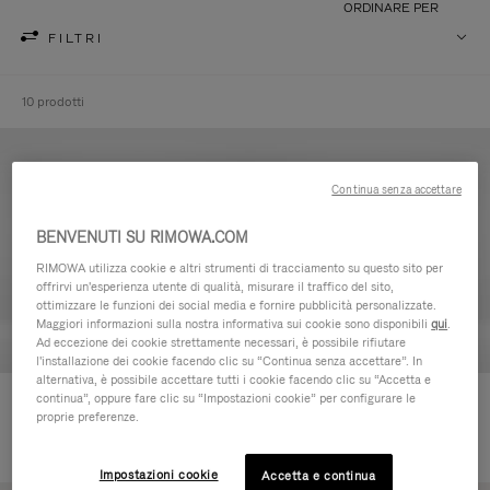
ORDINARE PER
FILTRI
10 prodotti
Continua senza accettare
BENVENUTI SU RIMOWA.COM
RIMOWA utilizza cookie e altri strumenti di tracciamento su questo sito per
offrirvi un'esperienza utente di qualità, misurare il traffico del sito,
ottimizzare le funzioni dei social media e fornire pubblicità personalizzate.
Maggiori informazioni sulla nostra informativa sui cookie sono disponibili
qui
.
Ad eccezione dei cookie strettamente necessari, è possibile rifiutare
l'installazione dei cookie facendo clic su “Continua senza accettare”. In
alternativa, è possibile accettare tutti i cookie facendo clic su “Accetta e
continua”, oppure fare clic su “Impostazioni cookie” per configurare le
Never Still - Pelle Beauty-case
Never Still - Pelle Zaino grande
proprie preferenze.
€590,00
con patta
€1.850,00
Impostazioni cookie
Accetta e continua