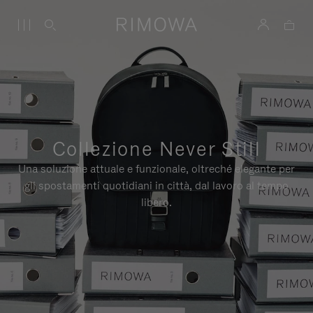
Collezione Never Still
Una soluzione attuale e funzionale, oltreché elegante per
gli spostamenti quotidiani in città, dal lavoro al tempo
libero.