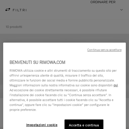
ORDINARE PER
FILTRI
10 prodotti
Continua senza accettare
BENVENUTI SU RIMOWA.COM
RIMOWA utilizza cookie e altri strumenti di tracciamento su questo sito per
offrirvi un'esperienza utente di qualità, misurare il traffico del sito,
ottimizzare le funzioni dei social media e fornire pubblicità personalizzate.
Maggiori informazioni sulla nostra informativa sui cookie sono disponibili
qui
.
Ad eccezione dei cookie strettamente necessari, è possibile rifiutare
l'installazione dei cookie facendo clic su “Continua senza accettare”. In
alternativa, è possibile accettare tutti i cookie facendo clic su “Accetta e
continua”, oppure fare clic su “Impostazioni cookie” per configurare le
Never Still - Pelle Beauty-case
Never Still - Pelle Zaino grande
proprie preferenze.
€590,00
con patta
€1.850,00
Impostazioni cookie
Accetta e continua