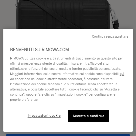
Continua senza accettare
BENVENUTI SU RIMOWA.COM
RIMOWA utilizza cookie e altri strumenti di tracciamento su questo sito per
Vedere in 3D
offrirvi un'esperienza utente di qualità, misurare il traffico del sito,
ottimizzare le funzioni dei social media e fornire pubblicità personalizzate.
Maggiori informazioni sulla nostra informativa sui cookie sono disponibili
qui
.
GROOVE - PELLE
€950,00
Ad eccezione dei cookie strettamente necessari, è possibile rifiutare
Borsa a tracolla Small
l'installazione dei cookie facendo clic su “Continua senza accettare”. In
alternativa, è possibile accettare tutti i cookie facendo clic su “Accetta e
continua”, oppure fare clic su “Impostazioni cookie” per configurare le
Colore
Nero
proprie preferenze.
Impostazioni cookie
Accetta e continua