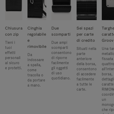
Chiusura
Cinghia
Due
Sei spazi
Targhe
con zip
regolabile
scomparti
per carte
caratt
e
di credito
Groov
Tieni i
Due ampi
rimovibile
tuoi
scomparti
Situati nella
Una ta
effetti
consentono
parte
metalli
Da
personali
di riporre
anteriore
fissata
indossare
al sicuro
facilmente
della borsa,
quattro
a spalla,
e protetti.
gli oggetti
consentono
all'inte
come
di uso
di accedere
borsa, 
tracolla o
quotidiano.
facilmente
dettagl
da portare
a tutte le
caratter
a mano.
carte.
RIMOWA
coordi
un
monog
che rip