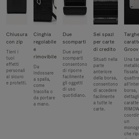
Chiusura
Cinghia
Due
Sei spazi
Targhe
con zip
regolabile
scomparti
per carte
caratt
e
di credito
Groov
Tieni i
Due ampi
rimovibile
tuoi
scomparti
Situati nella
Una ta
effetti
consentono
parte
metalli
Da
personali
di riporre
anteriore
fissata
indossare
al sicuro
facilmente
della borsa,
quattro
a spalla,
e protetti.
gli oggetti
consentono
all'inte
come
di uso
di accedere
borsa, 
tracolla o
quotidiano.
facilmente
dettagl
da portare
a tutte le
caratter
a mano.
carte.
RIMOWA
coordi
un
monog
che rip