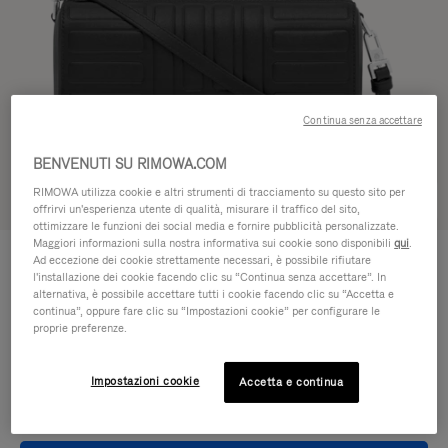
Continua senza accettare
BENVENUTI SU RIMOWA.COM
RIMOWA utilizza cookie e altri strumenti di tracciamento su questo sito per
Vedere in 3D
offrirvi un'esperienza utente di qualità, misurare il traffico del sito,
ottimizzare le funzioni dei social media e fornire pubblicità personalizzate.
Maggiori informazioni sulla nostra informativa sui cookie sono disponibili
qui
.
GROOVE - PELLE
€950,00
Ad eccezione dei cookie strettamente necessari, è possibile rifiutare
Borsa a tracolla Small
l'installazione dei cookie facendo clic su “Continua senza accettare”. In
alternativa, è possibile accettare tutti i cookie facendo clic su “Accetta e
continua”, oppure fare clic su “Impostazioni cookie” per configurare le
Colore
Nero
proprie preferenze.
Impostazioni cookie
Accetta e continua