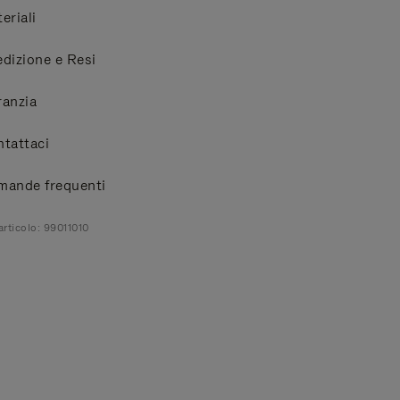
eriali
dizione e Resi
anzia
tattaci
mande frequenti
articolo: 99011010