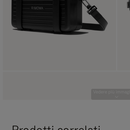
Vedere più immagin
Prodotti correlati