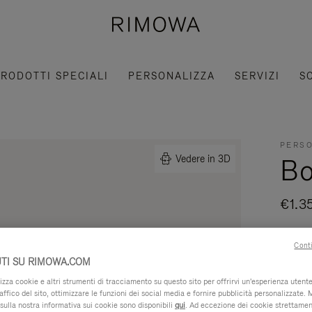
RODOTTI SPECIALI
PERSONALIZZA
SERVIZI
S
PERSO
Bo
Vedere in 3D
€1.3
Realiz
Conti
miglio
TI SU RIMOWA.COM
Leggere 
za cookie e altri strumenti di tracciamento su questo sito per offrirvi un'esperienza utente 
raffico del sito, ottimizzare le funzioni dei social media e fornire pubblicità personalizzate. 
sulla nostra informativa sui cookie sono disponibili
qui
. Ad eccezione dei cookie strettamen