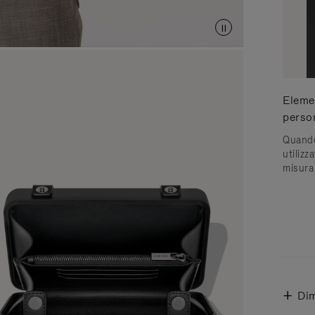
Elemen
person
Quando
utilizz
misura 
Dim