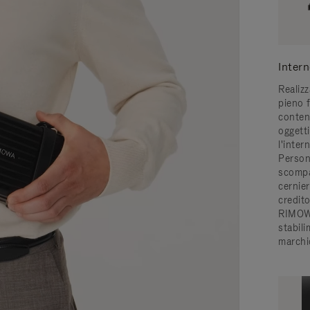
Intern
Realizz
pieno f
contene
oggett
l'inte
Person
scompa
cernier
credito
RIMOWA
stabili
marchi