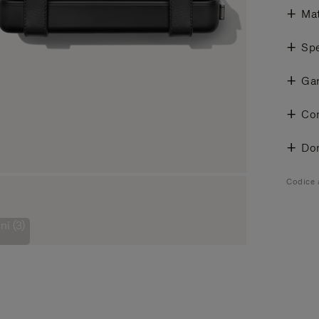
Mat
Spe
Gar
Con
Do
Codice 
i (3)