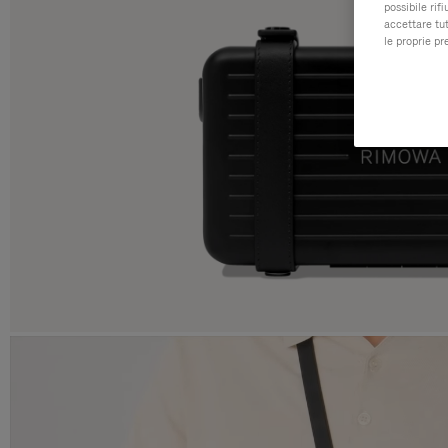
possibile rif
accettare tut
le proprie pr