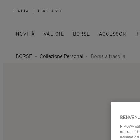
ITALIA
|
ITALIANO
,
SELEZIONA
IL
TUO
PAESE
NOVITÀ
VALIGIE
BORSE
ACCESSORI
P
BORSE
Collezione Personal
Borsa a tracolla
BENVENU
RIMOWA utiliz
misurare il t
informazioni 