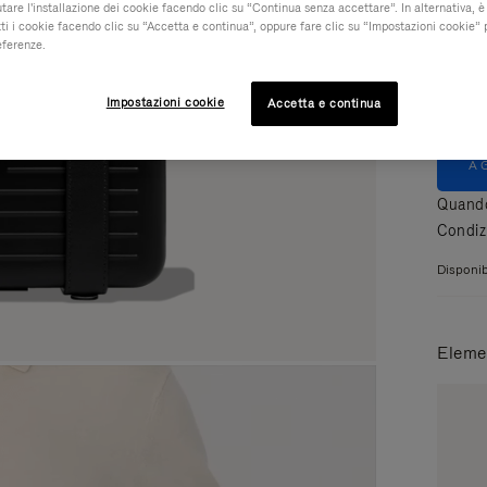
Color
iutare l'installazione dei cookie facendo clic su “Continua senza accettare”. In alternativa, è
ti i cookie facendo clic su “Accetta e continua”, oppure fare clic su “Impostazioni cookie” 
eferenze.
Impostazioni cookie
Accetta e continua
A
Quando
Condiz
Disponibi
Elemen