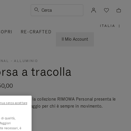
Cerca
ITALIA
|
,
COPRI
RE-CRAFTED
SELEZIO
IL
TUO
Il Mio Account
PAESE
NAL - ALLUMINIO
rsa a tracolla
50,00
zata in Germania, la collezione RIMOWA Personal presenta le
nua senza accettare
ri compagne di viaggio per chi è sempre in movimento.
di più
di qualità,
Maggiori
te necessari, è