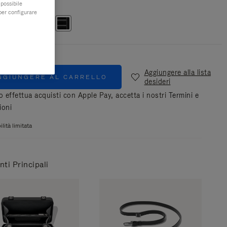
e
Nero
 possibile
per configurare
Aggiungere alla lista
GGIUNGERE AL CARRELLO
desideri
 effettua acquisti con Apple Pay, accetta i nostri
Termini e
ioni
lità limitata
ti Principali