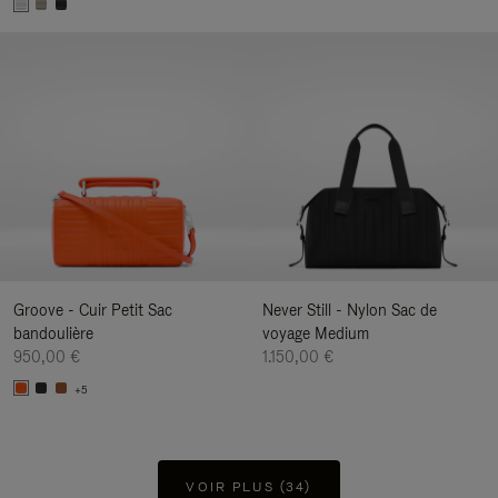
Groove - Cuir Petit Sac
Never Still - Nylon Sac de
bandoulière
voyage Medium
950,00 €
1.150,00 €
+5
VOIR PLUS (34)