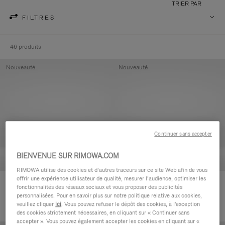
TRIER PAR
FILTRES
46 produits
Nouveauté
Nouveauté
Continuer sans accepter
BIENVENUE SUR RIMOWA.COM
RIMOWA utilise des cookies et d’autres traceurs sur ce site Web afin de vous
offrir une expérience utilisateur de qualité, mesurer l’audience, optimiser les
Groove - Cuir Pochette zippée
Groove - Cuir Pochette zippée
fonctionnalités des réseaux sociaux et vous proposer des publicités
420,00 €
420,00 €
personnalisées. Pour en savoir plus sur notre politique relative aux cookies,
veuillez cliquer
ici
. Vous pouvez refuser le dépôt des cookies, à l'exception
des cookies strictement nécessaires, en cliquant sur « Continuer sans
accepter ». Vous pouvez également accepter les cookies en cliquant sur «