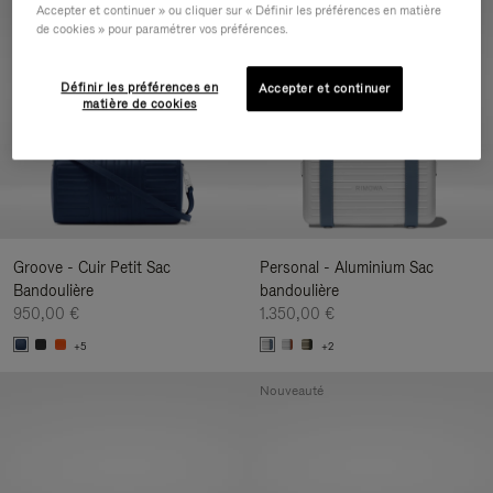
Accepter et continuer » ou cliquer sur « Définir les préférences en matière
Nouveauté
de cookies » pour paramétrer vos préférences.
Définir les préférences en
Accepter et continuer
matière de cookies
Groove - Cuir Petit Sac
Personal - Aluminium Sac
Bandoulière
bandoulière
950,00 €
1.350,00 €
+5
+2
Nouveauté