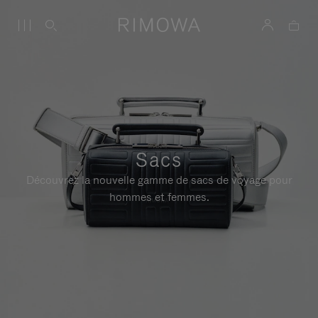
Sacs
Découvrez la nouvelle gamme de sacs de voyage pour
hommes et femmes.