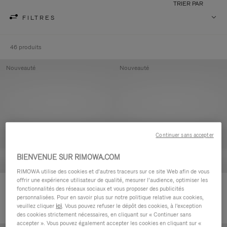
TRIER PAR
FILTRES
46 produits
Nouveauté
Nouveauté
Continuer sans accepter
BIENVENUE SUR RIMOWA.COM
RIMOWA utilise des cookies et d’autres traceurs sur ce site Web afin de vous
offrir une expérience utilisateur de qualité, mesurer l’audience, optimiser les
Groove - Cuir Pochette zippée
Groove - Cuir Pochette zippée
fonctionnalités des réseaux sociaux et vous proposer des publicités
420,00 €
420,00 €
personnalisées. Pour en savoir plus sur notre politique relative aux cookies,
veuillez cliquer
ici
. Vous pouvez refuser le dépôt des cookies, à l'exception
des cookies strictement nécessaires, en cliquant sur « Continuer sans
accepter ». Vous pouvez également accepter les cookies en cliquant sur «