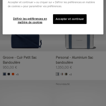
Accepter et continuer » ou cliquer sur « Définir les préférences en matière
Nouveauté
de cookies » pour paramétrer vos préférences.
Définir les préférences en
Accepter et continuer
matière de cookies
Groove - Cuir Petit Sac
Personal - Aluminium Sac
Bandoulière
bandoulière
950,00 €
1.350,00 €
+5
+2
Nouveauté