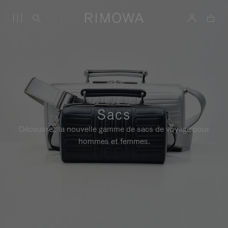
Sacs
Découvrez la nouvelle gamme de sacs de voyage pour
hommes et femmes.