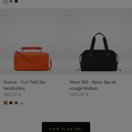
Groove - Cuir Petit Sac
Never Still - Nylon Sac de
bandoulière
voyage Medium
950,00 €
1.150,00 €
+5
VOIR PLUS (34)