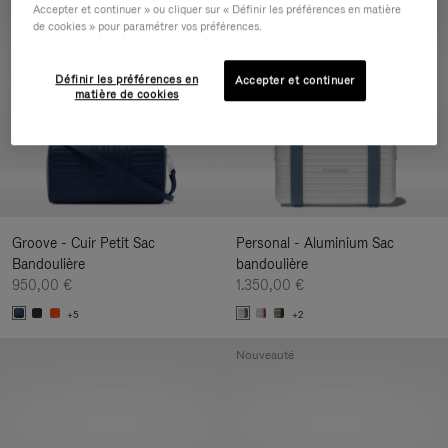
Accepter et continuer » ou cliquer sur « Définir les préférences en matière
Nouveauté
de cookies » pour paramétrer vos préférences.
Définir les préférences en
Accepter et continuer
matière de cookies
Groove - Cuir Petit Sac
Personal - Aluminium Sac
Bandoulière
bandoulière
950,00 €
1.350,00 €
+5
+2
Nouveauté