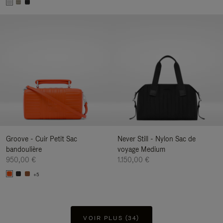
Groove - Cuir Petit Sac
Never Still - Nylon Sac de
bandoulière
voyage Medium
950,00 €
1.150,00 €
+5
VOIR PLUS (34)