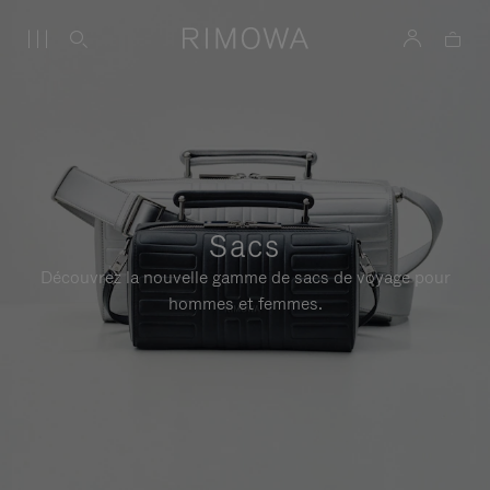
Sacs
Découvrez la nouvelle gamme de sacs de voyage pour
hommes et femmes.