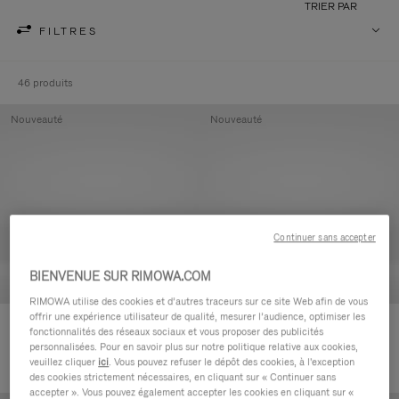
TRIER PAR
FILTRES
46 produits
Nouveauté
Nouveauté
Continuer sans accepter
BIENVENUE SUR RIMOWA.COM
RIMOWA utilise des cookies et d’autres traceurs sur ce site Web afin de vous
offrir une expérience utilisateur de qualité, mesurer l’audience, optimiser les
Groove - Cuir Pochette zippée
Groove - Cuir Pochette zippée
fonctionnalités des réseaux sociaux et vous proposer des publicités
420,00 €
420,00 €
personnalisées. Pour en savoir plus sur notre politique relative aux cookies,
veuillez cliquer
ici
. Vous pouvez refuser le dépôt des cookies, à l'exception
des cookies strictement nécessaires, en cliquant sur « Continuer sans
accepter ». Vous pouvez également accepter les cookies en cliquant sur «