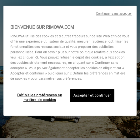
Continuer sans accepter
BIENVENUE SUR RIMOWA.COM
RIMOWA utilise des cookies et d’autres traceurs sur ce site Web afin de vous
offrir une expérience utilisateur de qualité, mesurer l’audience, optimiser les
fonctionnalités des réseaux sociaux et vous proposer des publicités
personnalisées. Pour en savoir plus sur notre politique relative aux cookies,
veuillez cliquer
ici
. Vous pouvez refuser le dépôt des cookies, à l'exception
des cookies strictement nécessaires, en cliquant sur « Continuer sans
accepter ». Vous pouvez également accepter les cookies en cliquant sur «
Accepter et continuer » ou cliquer sur « Définir les préférences en matière
de cookies » pour paramétrer vos préférences.
Définir les préférences en
Accepter et continuer
matière de cookies