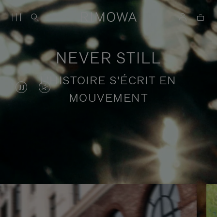
NEVER STILL
L'HISTOIRE S'ÉCRIT EN
LA
LE
MOUVEMENT
VIDÉO
SON
EST
DE
EN
LA
Récits de voyage en quête de sens
PAUSE,
VIDÉO
VEUILLEZ
EST
APPUYER
DÉSACTIVÉ.