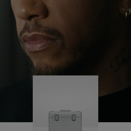
il continue de se lancer des défis et ainsi d'en
APPUYER
DÉSACTIVÉ.
apprendre plus sur lui-même.
SUR
VEUILLEZ
POUR
CLIQUER
Sa valise RIMOWA Original Pilot l'accompagne à
chaque étape de son parcours et chacune de ses
LA
POUR
marques raconte une histoire sur les lieux qu'il a
LIRE
RÉACTIVER
visités et ce qu'il a accompli.
LE
SON