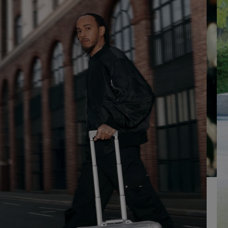
SUR
VEUILLEZ
POUR
CLIQUER
LA
POUR
LIRE
RÉACTIVER
LE
SON