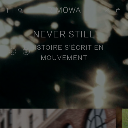
NEVER STILL
L'HISTOIRE S'ÉCRIT EN
LA
LE
MOUVEMENT
VIDÉO
SON
EST
DE
EN
LA
Récits de voyage en quête de sens
PAUSE,
VIDÉO
VEUILLEZ
EST
APPUYER
DÉSACTIVÉ.