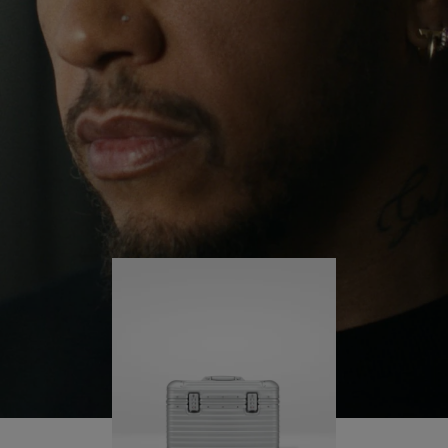
il continue de se lancer des défis et ainsi d'en
APPUYER
DÉSACTIVÉ.
apprendre plus sur lui-même.
SUR
VEUILLEZ
POUR
CLIQUER
Sa valise RIMOWA Original Pilot l'accompagne à
chaque étape de son parcours et chacune de ses
LA
POUR
marques raconte une histoire sur les lieux qu'il a
LIRE
RÉACTIVER
visités et ce qu'il a accompli.
LE
SON