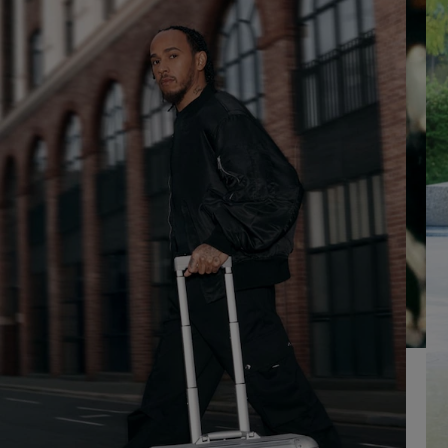
SUR
VEUILLEZ
POUR
CLIQUER
LA
POUR
LIRE
RÉACTIVER
LE
SON