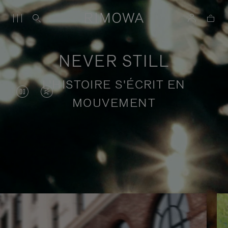
NEVER STILL
L'HISTOIRE S'ÉCRIT EN
LA
LE
MOUVEMENT
VIDÉO
SON
EST
DE
EN
LA
Récits de voyage en quête de sens
PAUSE,
VIDÉO
VEUILLEZ
EST
APPUYER
DÉSACTIVÉ.