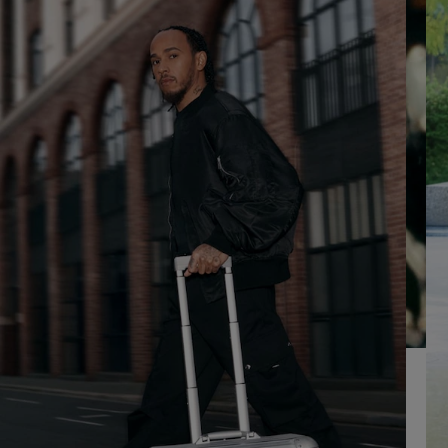
SUR
VEUILLEZ
POUR
CLIQUER
LA
POUR
LIRE
RÉACTIVER
LE
SON