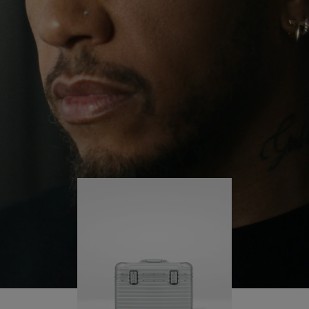
il continue de se lancer des défis et ainsi d'en
APPUYER
DÉSACTIVÉ.
apprendre plus sur lui-même.
SUR
VEUILLEZ
POUR
CLIQUER
Sa valise RIMOWA Original Pilot l'accompagne à
chaque étape de son parcours et chacune de ses
LA
POUR
marques raconte une histoire sur les lieux qu'il a
LIRE
RÉACTIVER
visités et ce qu'il a accompli.
LE
SON