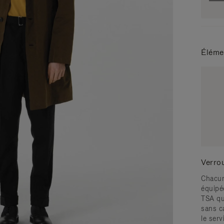
Éléme
Verro
Chacun
équipé
TSA qu
sans c
le serv