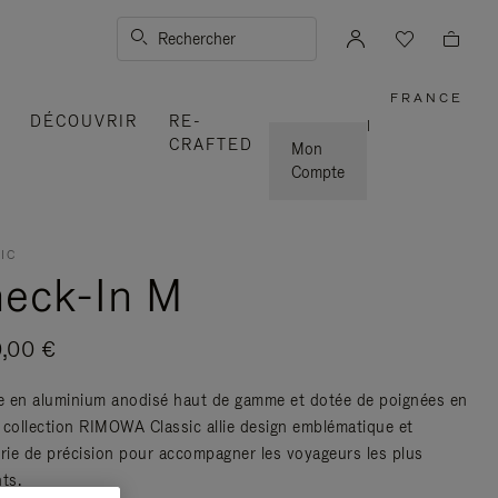
Rechercher
FRANCE
,
DÉCOUVRIR
RE-
SÉLECT
|
VOTRE
CRAFTED
RÉGION
Mon
Compte
IC
eck-In M
0,00 €
 en aluminium anodisé haut de gamme et dotée de poignées en
la collection RIMOWA Classic allie design emblématique et
erie de précision pour accompagner les voyageurs les plus
ts.