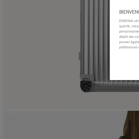
BIENVEN
RIMOWA utilis
qualité, mesu
personnalisée
dépôt des co
pouvez égale
préférences 