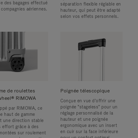
le des bagages effectué
séparation flexible réglable en
s compagnies aériennes.
hauteur, qui peut être adapté
selon vos effets personnels.
me de roulettes
Poignée télescopique
wheel® RIMOWA
Conçue en vue d'offrir une
poignée "stageless" pour un
ppé par RIMOWA, ce
réglage personnalisé de la
e haut de gamme
hauteur et une poignée
t une direction stable
ergonomique avec un insert
s effort grâce à des
en cuir sur la face inférieure
montées sur roulement
pour un confort optimal.