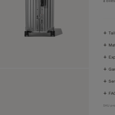
à bille
Tai
Mat
Exp
Gar
Ser
FA
SKU pro