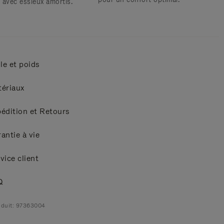
s avec essieux amortis.
lle et poids
ériaux
édition et Retours
antie à vie
vice client
Q
duit: 97363004