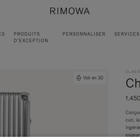
ES
PRODUITS
PERSONNALISER
SERVICES
D'EXCEPTION
CLASS
Ch
Voir en 3D
1.45
Conçue
cuir, 
ingéni
exigean