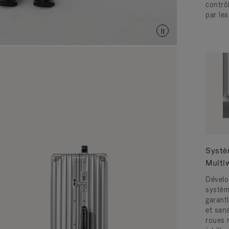
contrô
par le
Systè
Multi
Dévelo
systèm
garanti
et san
roues 