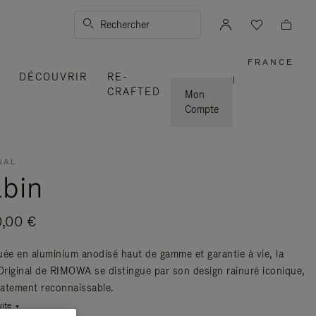
Rechercher
FRANCE
,
DÉCOUVRIR
RE-
SÉLECT
|
VOTRE
CRAFTED
RÉGION
Mon
Compte
NAL
bin
0,00 €
uée en aluminium anodisé haut de gamme et garantie à vie, la
 Original de RIMOWA se distingue par son design rainuré iconique,
atement reconnaissable.
uite