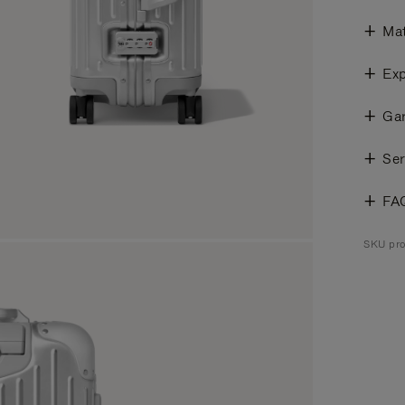
Mat
Exp
Gar
Ser
FA
SKU pro