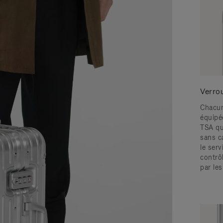
Verro
Chacun
équipé
TSA qu
sans c
le serv
contrô
par le