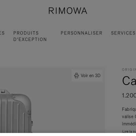
ES
PRODUITS
PERSONNALISER
SERVICES
D'EXCEPTION
ORIGI
Ca
Voir en 3D
1.20
Fabriq
valise
immédi
Lire la s