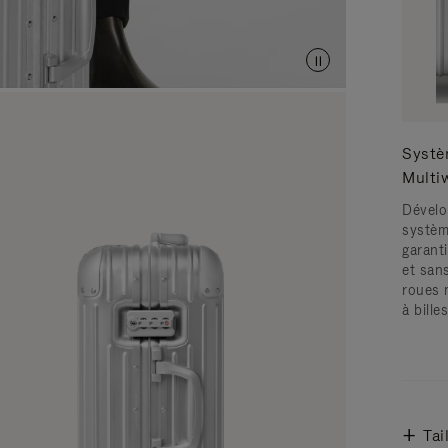
Systè
Multi
Dévelo
systèm
garanti
et san
roues 
à bille
Tai