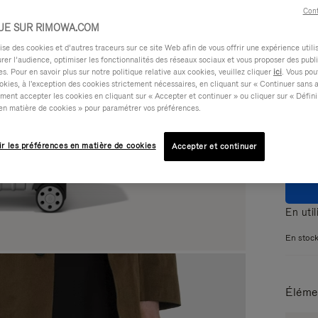
Cont
UE SUR RIMOWA.COM
e des cookies et d’autres traceurs sur ce site Web afin de vous offrir une expérience utili
rer l’audience, optimiser les fonctionnalités des réseaux sociaux et vous proposer des publi
s. Pour en savoir plus sur notre politique relative aux cookies, veuillez cliquer
ici
. Vous pou
Coule
okies, à l'exception des cookies strictement nécessaires, en cliquant sur « Continuer sans 
ment accepter les cookies en cliquant sur « Accepter et continuer » ou cliquer sur « Défini
en matière de cookies » pour paramétrer vos préférences.
ir les préférences en matière de cookies
Accepter et continuer
En uti
En stoc
Éléme