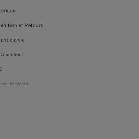
ériaux
édition et Retours
antie à vie
vice client
Q
duit: 92553004