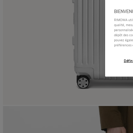
BIENVEN
RIMOWA utilis
qualité, mesu
personnalisée
dépôt des co
pouvez égale
préférences 
Défin