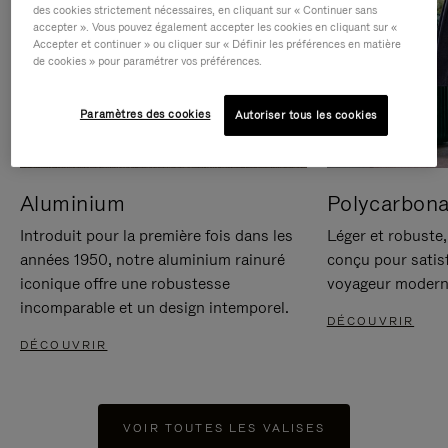
des cookies strictement nécessaires, en cliquant sur « Continuer sans
accepter ». Vous pouvez également accepter les cookies en cliquant sur «
Accepter et continuer » ou cliquer sur « Définir les préférences en matière
de cookies » pour paramétrer vos préférences.
Paramètres des cookies
Autoriser tous les cookies
Aluminium
Polycarbona
Introduit pour la première fois dans les
Léger et robuste,
années 1950, notre aluminium rainuré
conçu pour satisf
iconique offre une robustesse
voyageur modern
incomparable et un design intemporel.
DÉCOUVRIR
DÉCOUVRIR
VOIR TOUTES LES VALISES