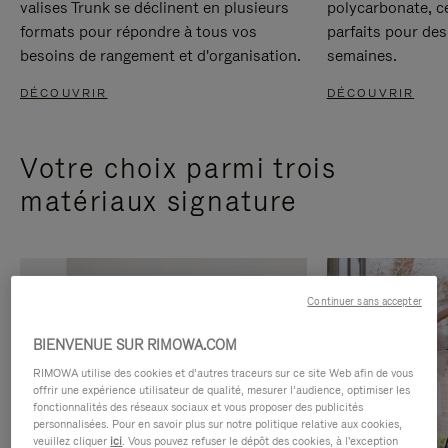
valises Trunk se déclinent en plusieurs
polycarbonate, c
formats pour répondre à tous vos
parfaits pour des
besoins de rangement et d'organisation.
semaines.
DÉCOUVRIR
DÉCOUVRIR
Votre choix parmi trois
matériaux signature
Continuer sans accepter
BIENVENUE SUR RIMOWA.COM
RIMOWA utilise des cookies et d’autres traceurs sur ce site Web afin de vous
offrir une expérience utilisateur de qualité, mesurer l’audience, optimiser les
fonctionnalités des réseaux sociaux et vous proposer des publicités
personnalisées. Pour en savoir plus sur notre politique relative aux cookies,
veuillez cliquer
ici
. Vous pouvez refuser le dépôt des cookies, à l'exception