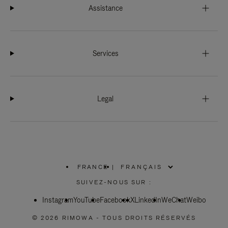
Assistance
Services
Legal
FRANCE
|
,
SÉLECTIONNEZ
SUIVEZ-NOUS SUR :
VOTRE
RÉGION
Instagram
YouTube
Facebook
X
LinkedIn
WeChat
Weibo
© 2026 RIMOWA - TOUS DROITS RÉSERVÉS